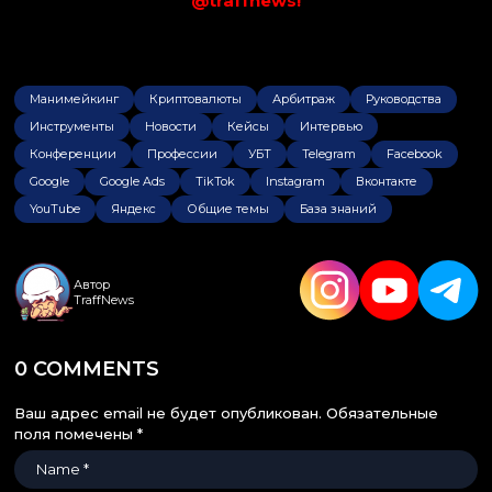
@traffnews!
Манимейкинг
Криптовалюты
Арбитраж
Руководства
Инструменты
Новости
Кейсы
Интервью
Конференции
Профессии
УБТ
Telegram
Facebook
Google
Google Ads
TikTok
Instagram
Вконтакте
YouTube
Яндекс
Общие темы
База знаний
Автор
TraffNews
0 COMMENTS
Ваш адрес email не будет опубликован.
Обязательные
поля помечены
*