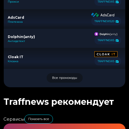
Прокси
TRAFFNEWS
AdsCard
TRAFFNEWS20
Платежка
Dolphin{anty}
TRAFFNEWS
Антидетект
Cloak IT
Клоака
TRAFFNEWS
Все промокоды
Traffnews рекомендует
Сервисы
Показать все