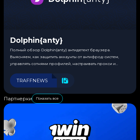
Dolphin{anty}
Полный обзор Dolphin{anty} антидетект браузера.
Выясняем, как защитить аккаунты от антифрод-систем,
управлять сотнями профилей, настраивать прокси и
автоматизировать рабочие процессы для максимальной
эффективности.
TRAFFNEWS
Партнерки
Показать все