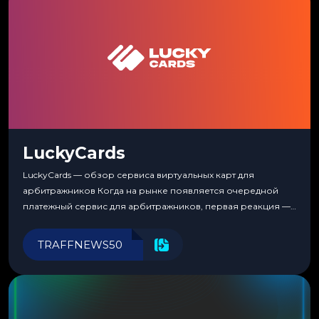
LuckyCards
LuckyCards — обзор сервиса виртуальных карт для
арбитражников Когда на рынке появляется очередной
платежный сервис для арбитражников, первая реакция —
скептицизм. Их уже было столько, что в какой-то момент
перестаешь воспринимать всерьез любой новый продукт,
TRAFFNEWS50
пока тот не докажет обратное делом. LuckyCards — история
несколько другая. Сервис вырос из внутренней
потребности медиабаингового холдинга LuckyGroup. То...