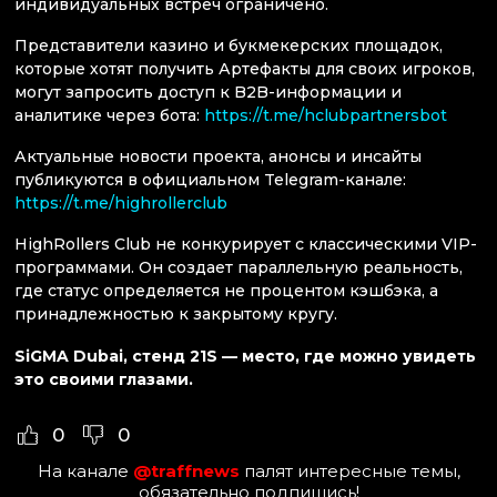
индивидуальных встреч ограничено.
Представители казино и букмекерских площадок,
которые хотят получить Артефакты для своих игроков,
могут запросить доступ к B2B-информации и
аналитике через бота:
https://t.me/hclubpartnersbot
Актуальные новости проекта, анонсы и инсайты
публикуются в официальном Telegram-канале:
https://t.me/highrollerclub
HighRollers Club не конкурирует с классическими VIP-
программами. Он создает параллельную реальность,
где статус определяется не процентом кэшбэка, а
принадлежностью к закрытому кругу.
SiGMA Dubai, стенд 21S — место, где можно увидеть
это своими глазами.
0
0
На канале
@traffnews
палят интересные темы,
обязательно подпишись!