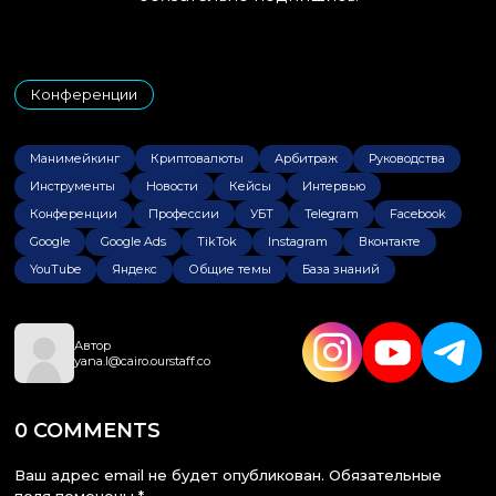
Конференции
Манимейкинг
Криптовалюты
Арбитраж
Руководства
Инструменты
Новости
Кейсы
Интервью
Конференции
Профессии
УБТ
Telegram
Facebook
Google
Google Ads
TikTok
Instagram
Вконтакте
YouTube
Яндекс
Общие темы
База знаний
Автор
yana.l@cairo.ourstaff.co
0 COMMENTS
Ваш адрес email не будет опубликован.
Обязательные