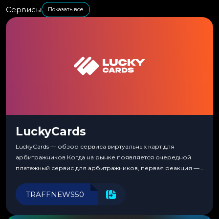
Сервисы
Показать все
LuckyCards
LuckyCards — обзор сервиса виртуальных карт для
арбитражников Когда на рынке появляется очередной
платежный сервис для арбитражников, первая реакция —
скептицизм. Их уже было столько, что в какой-то момент
перестаешь воспринимать всерьез любой новый продукт,
TRAFFNEWS50
пока тот не докажет обратное делом. LuckyCards — история
несколько другая. Сервис вырос из внутренней