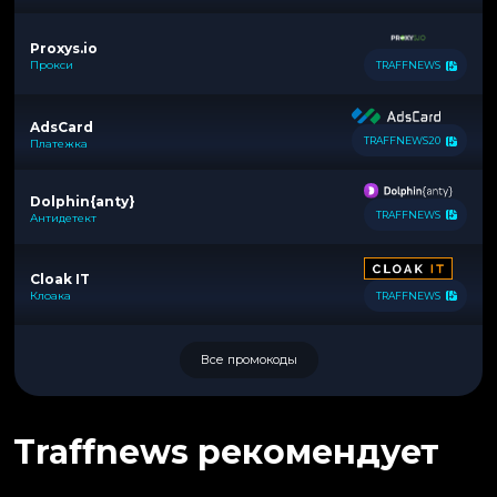
Proxys.io
Прокси
TRAFFNEWS
AdsCard
TRAFFNEWS20
Платежка
Dolphin{anty}
TRAFFNEWS
Антидетект
Cloak IT
Клоака
TRAFFNEWS
Все промокоды
Traffnews рекомендует