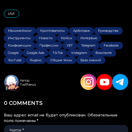
ИИ
Манимейкинг
Криптовалюты
Арбитраж
Руководства
Инструменты
Новости
Кейсы
Интервью
Конференции
Профессии
УБТ
Telegram
Facebook
Google
Google Ads
TikTok
Instagram
Вконтакте
YouTube
Яндекс
Общие темы
База знаний
Автор
TraffNews
0 COMMENTS
Ваш адрес email не будет опубликован.
Обязательные
поля помечены
*