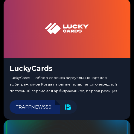
LuckyCards
LuckyCards — обзор сервиса виртуальных карт для
арбитражников Когда на рынке появляется очередной
платежный сервис для арбитражников, первая реакция —
скептицизм. Их уже было столько, что в какой-то момент
перестаешь воспринимать всерьез любой новый продукт,
TRAFFNEWS50
пока тот не докажет обратное делом. LuckyCards — история
несколько другая. Сервис вырос из внутренней
потребности медиабаингового холдинга LuckyGroup. То...