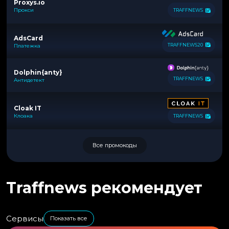
Proxys.io
Прокси
TRAFFNEWS
AdsCard
TRAFFNEWS20
Платежка
Dolphin{anty}
TRAFFNEWS
Антидетект
Cloak IT
Клоака
TRAFFNEWS
Все промокоды
Traffnews рекомендует
Сервисы
Показать все