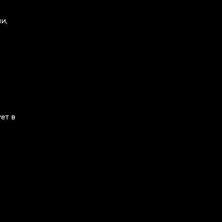
и,
ет в