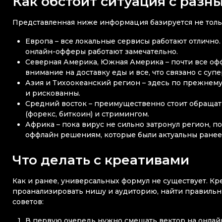
Как обстоит ситуация с разн
Представленная ниже информация базируется не тольк
Европа – все локальные сервисы работают отлично.
онлайн-офферы работают замечательно.
Северная Америка, Южная Америка – почти все оф
внимание на доставку еды и все, что связано с су
Азия и Тихоокеанский регион – здесь по прежне
и рискованны.
Средний восток – преимущественно стоит обращат
(форекс, биткоин) и стримингом.
Африка – пока вирус не сильно затронул регион, 
оффлайн решениям, которые были актуальны ранее
Что делать с креативами
Как и ранее, универсальных формул не существует. Кр
проанализировать нишу и аудиторию, найти правильн
советов:
В первую очередь нужно смещать вектор на онлайн