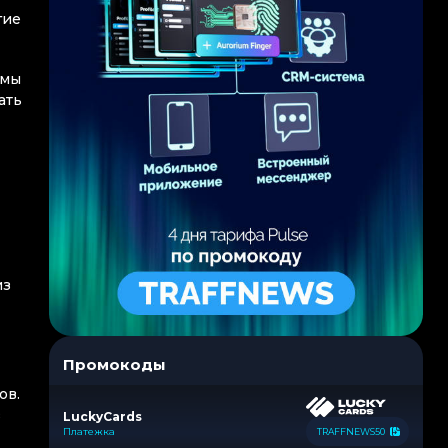
гие
 мы
ать
из
Промокоды
ов.
в
LuckyCards
Платежка
TRAFFNEWS50