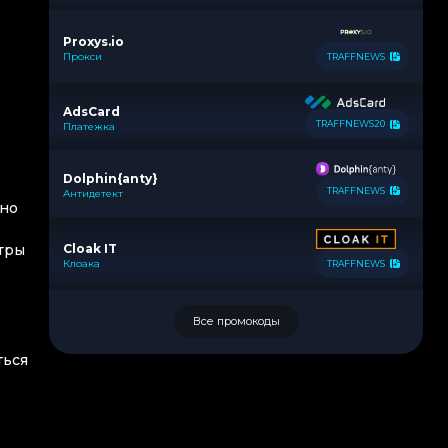
Proxys.io
Прокси
TRAFFNEWS
AdsCard
TRAFFNEWS20
Платежка
Dolphin{anty}
TRAFFNEWS
Антидетект
тно
Cloak IT
нтры
Клоака
TRAFFNEWS
Все промокоды
ться