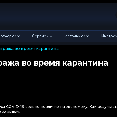
ртнерки
Сервисы
Источники
Инстру
итража во время карантина
ража во время карантина
а COVID-19 сильно повлияло на экономику. Как результат
изменилась.