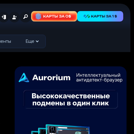
менты
Еще
,