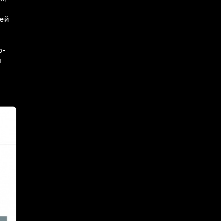
сей
о-
я