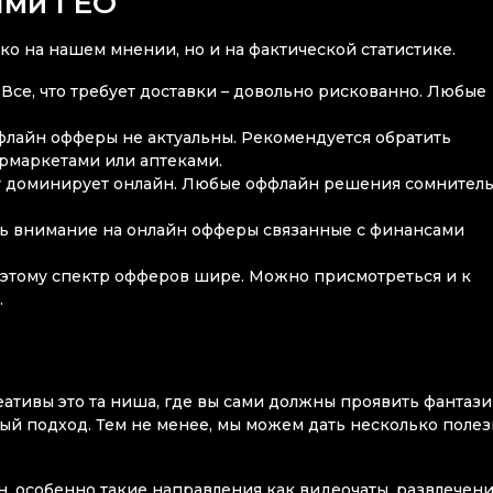
ыми ГЕО
о на нашем мнении, но и на фактической статистике.
 Все, что требует доставки – довольно рискованно. Любые
флайн офферы не актуальны. Рекомендуется обратить
пермаркетами или аптеками.
му доминирует онлайн. Любые оффлайн решения сомнител
ь внимание на онлайн офферы связанные с финансами
поэтому спектр офферов шире. Можно присмотреться и к
.
еативы это та ниша, где вы сами должны проявить фантази
ый подход. Тем не менее, мы можем дать несколько поле
, особенно такие направления как видеочаты, развлечени