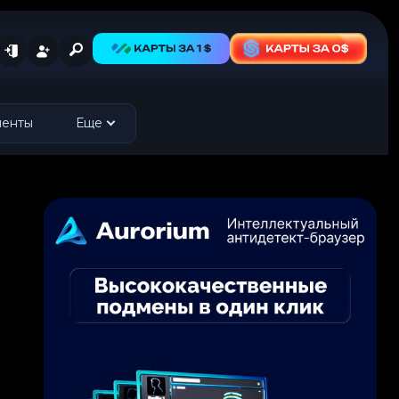
менты
Еще