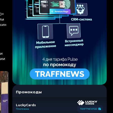
0+
ли
жин
ми
ции
Промокоды
LuckyCards
Платежка
TRAFFNEWS50