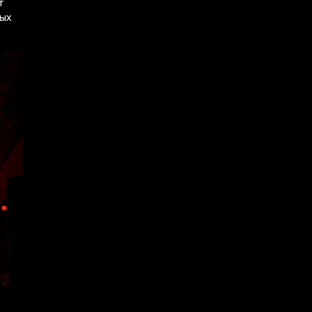
т
ных