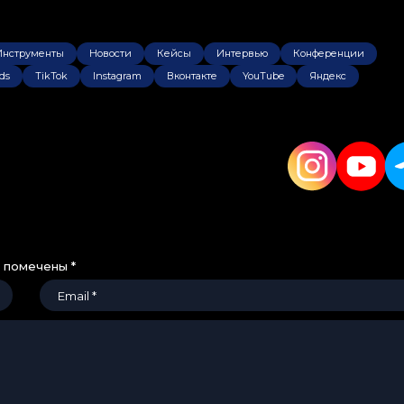
Инструменты
Новости
Кейсы
Интервью
Конференции
ds
TikTok
Instagram
Вконтакте
YouTube
Яндекс
я помечены
*