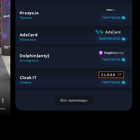
Proxys.io
Прокси
TRAFFNEWS
AdsCard
TRAFFNEWS20
Платежка
Dolphin{anty}
TRAFFNEWS
Антидетект
Cloak IT
Клоака
TRAFFNEWS
Все промокоды