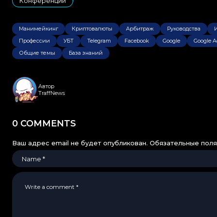
Конференции
Манимейкинг
Криптовалюты
Арбитраж
Руководства
Профессии
УБТ
Telegram
Facebook
Google
Google A
Общие темы
База знаний
Автор
TraffNews
0 COMMENTS
Ваш адрес email не будет опубликован.
Обязательные пол