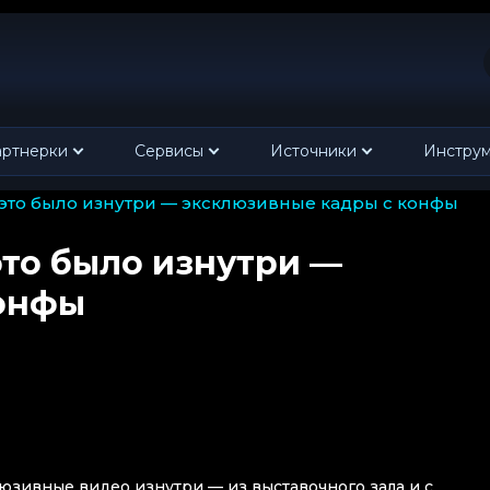
ртнерки
Сервисы
Источники
Инстру
ак это было изнутри — эксклюзивные кадры с конфы
это было изнутри —
конфы
юзивные видео изнутри — из выставочного зала и с