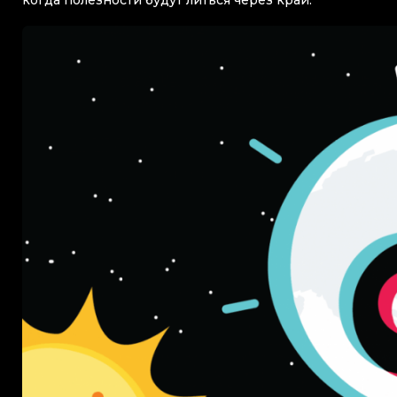
когда полезности будут литься через край.