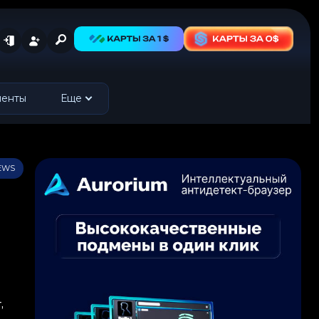
менты
Еще
IEWS
,