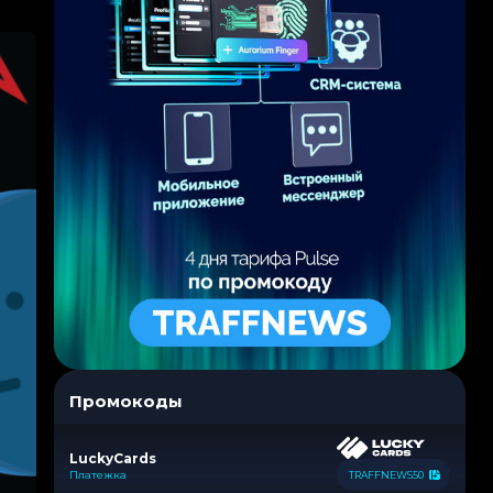
Промокоды
LuckyCards
Платежка
TRAFFNEWS50