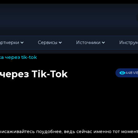
ртнерки
Сервисы
Источники
Инстру
 через tik-tok
ерез Tik-Tok
448 V
рисаживайтесь поудобнее, ведь сейчас именно тот момент