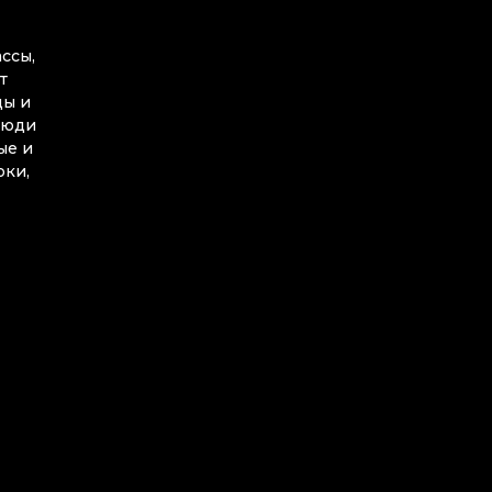
ссы,
т
ды и
 люди
ые и
юки,