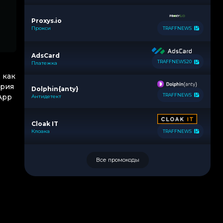
Proxys.io
Прокси
TRAFFNEWS
AdsCard
TRAFFNEWS20
Платежка
 как
ория
Dolphin{anty}
TRAFFNEWS
App
Антидетект
Cloak IT
Клоака
TRAFFNEWS
Все промокоды