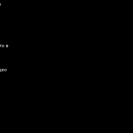
о
то в
део