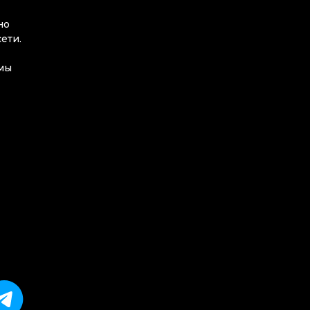
но
ети.
мы