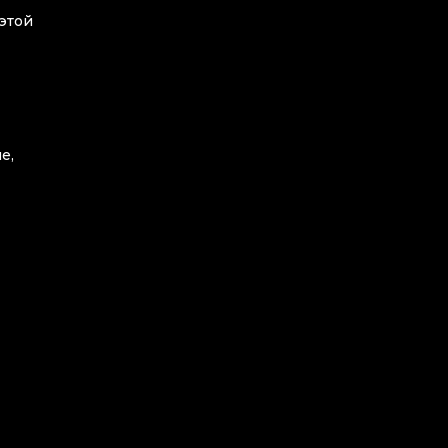
 этой
е,