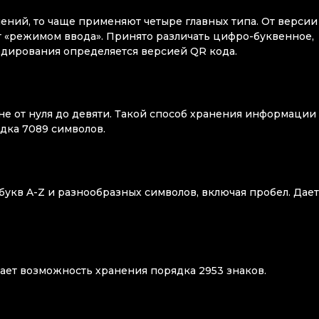
чений, то чаще применяют четыре главных типа. От версии
 «режимом ввода». Принято различать цифро-буквенное,
одирования определяется версией QR кода.
не от нуля до девяти. Такой способ хранения информации
дка 7089 символов.
 букв A-Z и разнообразных символов, включая пробел. Дает
дает возможность хранения порядка 2953 знаков.