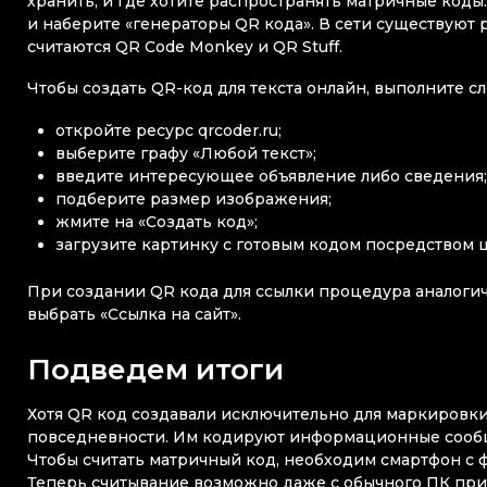
хранить, и где хотите распространять матричные код
и наберите «генераторы QR кода». В сети существуют
считаются QR Code Monkey и QR Stuff.
Чтобы создать QR-код для текста онлайн, выполните 
откройте ресурс qrcoder.ru;
выберите графу «Любой текст»;
введите интересующее объявление либо сведения
подберите размер изображения;
жмите на «Создать код»;
загрузите картинку с готовым кодом посредством щ
При создании QR кода для ссылки процедура аналогичн
выбрать «Ссылка на сайт».
Подведем итоги
Хотя QR код создавали исключительно для маркировки
повседневности. Им кодируют информационные сообще
Чтобы считать матричный код, необходим смартфон с 
Теперь считывание возможно даже с обычного ПК при