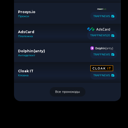
Proxys.io
Прокси
TRAFFNEWS
AdsCard
TRAFFNEWS20
Платежка
Dolphin{anty}
TRAFFNEWS
Антидетект
Cloak IT
Клоака
TRAFFNEWS
Все промокоды