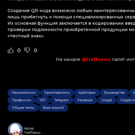
Создание QR-кода возможно любым заинтересованным 
лишь прибегнуть к помощи специализированных серви
Их основная функция заключается в кодировании введ
проверки подлинности приобретенной продукции мож
«Честный знак».
0
0
На канале
@traffnews
палят ин
Манимейкинг
Криптовалюты
Арбитраж
Руководства
Профессии
УБТ
Telegram
Facebook
Google
Google A
Общие темы
База знаний
Автор
TraffNews