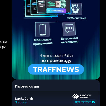
е на
 QR
Промокоды
LuckyCards
Платежка
TRAFFNEWS50