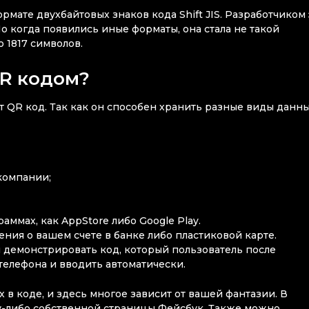
рмате двухбайтовых знаков кода Shift JIS. Разработчиком
 когда появились иные форматы, она стала не такой
 1817 символов.
QR кодом?
т QR код. Так как он способен хранить разные виды данны
компании;
ммах, как AppStore либо Google Play.
ния о вашем счете в банке либо пластиковой карте.
 демонстрировать код, который пользователь после
телефона и вводить автоматически.
 в коде, и здесь многое зависит от вашей фантазии. В
у-либо собственной страницы Фейсбук. Также можно