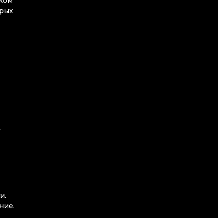
иком
орых
т
и.
ние.