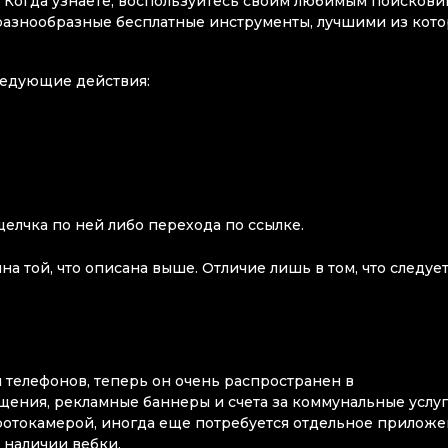
ы. Когда узнаете, воспользуйтесь своим любимым поисков
 разнообразные бесплатные инструменты, лучшими из кот
следующие действия:
;
елчка по ней либо перехода по ссылке.
а той, что описана выше. Отличие лишь в том, что следуе
 телефонов, теперь он очень распространен в
ния, рекламные баннеры и счета за коммунальные услуг
фотокамерой, иногда еще потребуется отдельное приложе
 наличии вебки.