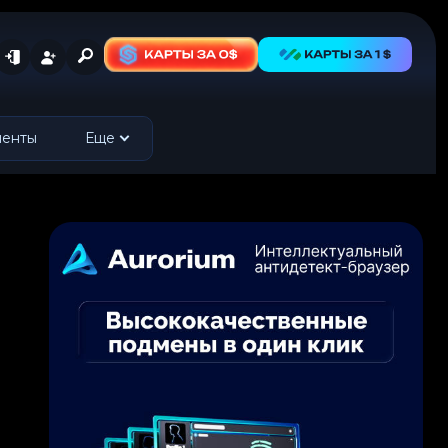
менты
Еще