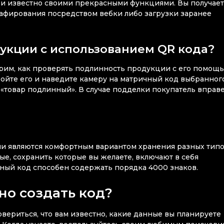
о и известно своими прекрасными функциями. Вы получае
рафирования посредством вебки либо загрузки заранее
укции с использованием QR кода?
трим, как проверять подлинность продукции с его помощь
ройте его и наведите камеру на матричный код выбранног
 «товар подлинный». В случае подделки покупатель вправ
ни являются комфортным вариантом хранения разных тип
е, сохранить которые вы желаете, включают в себя
ый код способен содержать порядка 4000 знаков.
но создать код?
ериться, что вам известно, какие данные вы планируете