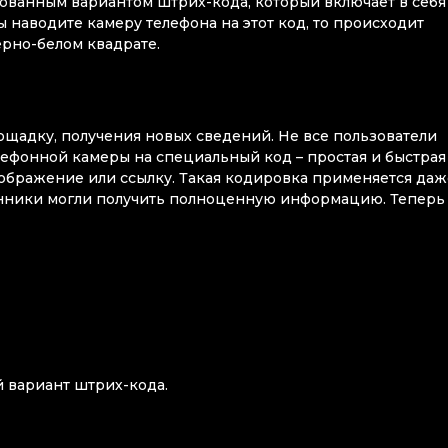
ованным вариантом штрих-кода, который включает в себя
 наводите камеру телефона на этот код, то происходит
рно-белом квадрате.
ощадку, получения новых сведений. Не все пользователи
елефонной камеры на специальный код – простая и быстрая
ображение или ссылку. Такая кодировка применяется даж
енники могли получить полноценную информацию. Теперь
й вариант штрих-кода.