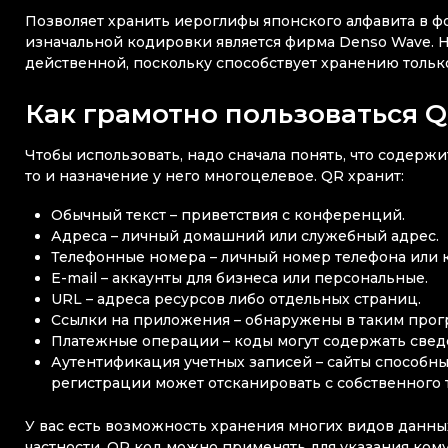
Позволяет хранить иероглифы японского алфавита в фо
изначальной кодировки является фирма Denso Wave. Но
действенной, поскольку способствует хранению только
Как грамотно пользоваться 
Чтобы использовать, надо сначала понять, что содержи
то и назначение у него многоцелевое. QR хранит:
Обычный текст – приветствия с конференций.
Адреса – личный домашний или служебный адрес.
Телефонные номера – личный номер телефона или 
E-mail – аккаунты для бизнеса или персональные.
URL – адреса ресурсов либо отдельных страниц.
Ссылки на приложения – обнаружены в таким програ
Платежные операции – коды могут содержать сведе
Аутентификация учетных записей – сайты способны
регистрации может отсканировать с собственного 
У вас есть возможность хранения многих видов данных
частности, QR код можно применять для указания ком