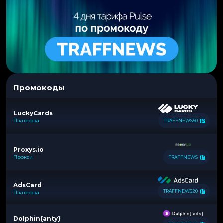
Промокоды
LuckyCards
Платежка
TRAFFNEWS50
Proxys.io
Прокси
TRAFFNEWS
AdsCard
TRAFFNEWS20
Платежка
Dolphin{anty}