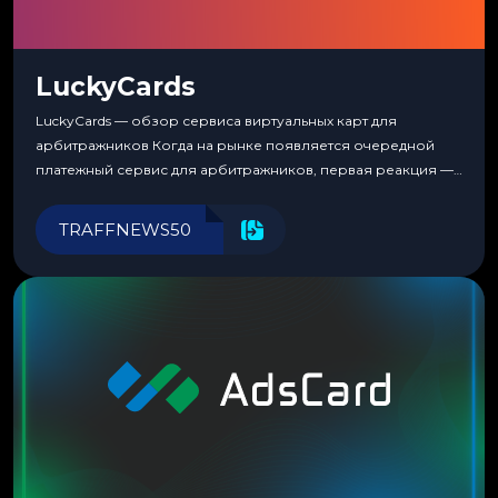
LuckyCards
LuckyCards — обзор сервиса виртуальных карт для
арбитражников Когда на рынке появляется очередной
платежный сервис для арбитражников, первая реакция —
скептицизм. Их уже было столько, что в какой-то момент
перестаешь воспринимать всерьез любой новый продукт,
TRAFFNEWS50
пока тот не докажет обратное делом. LuckyCards — история
несколько другая. Сервис вырос из внутренней
потребности медиабаингового холдинга LuckyGroup. То...