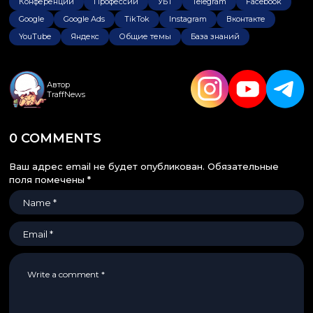
Конференции
Профессии
УБТ
Telegram
Facebook
Google
Google Ads
TikTok
Instagram
Вконтакте
YouTube
Яндекс
Общие темы
База знаний
Автор
TraffNews
0 COMMENTS
Ваш адрес email не будет опубликован.
Обязательные
поля помечены
*