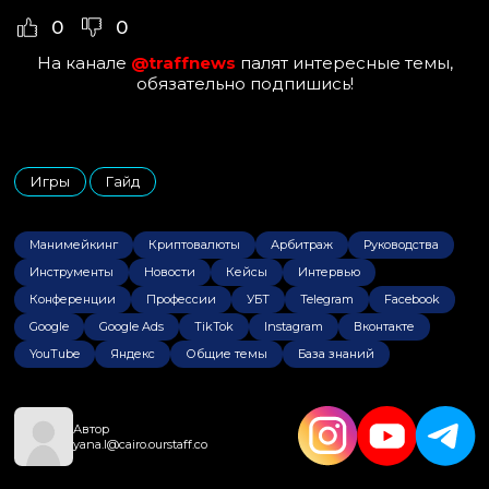
0
0
На канале
@traffnews
палят интересные темы,
обязательно подпишись!
Игры
Гайд
,
Манимейкинг
Криптовалюты
Арбитраж
Руководства
Инструменты
Новости
Кейсы
Интервью
Конференции
Профессии
УБТ
Telegram
Facebook
Google
Google Ads
TikTok
Instagram
Вконтакте
YouTube
Яндекс
Общие темы
База знаний
Автор
yana.l@cairo.ourstaff.co