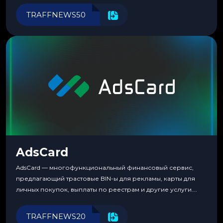
перестаешь воспринимать всерьез любой новый продукт,
TRAFFNEWS50
пока тот не докажет обратное делом. LuckyCards — история
несколько другая. Сервис вырос из внутренней
потребности медиабаингового холдинга LuckyGroup. То...
AdsCard
AdsCard — многофункциональный финансовый сервис,
предлагающий трастовые BIN-ы для рекламы, карты для
личных покупок, выплаты по реестрам и другие услуги.
Прозрачные комиссии, поддержка криптовалют и удобные
инструменты для управления финансами.
TRAFFNEWS20