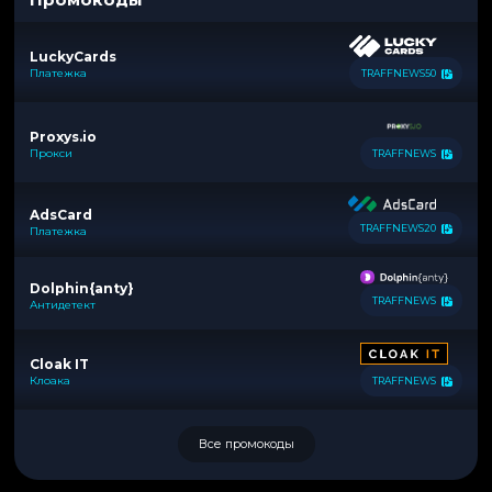
LuckyCards
Платежка
TRAFFNEWS50
Proxys.io
Прокси
TRAFFNEWS
AdsCard
TRAFFNEWS20
Платежка
Dolphin{anty}
TRAFFNEWS
Антидетект
Cloak IT
Клоака
TRAFFNEWS
Все промокоды