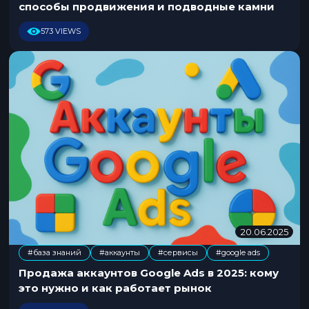
способы продвижения и подводные камни
2
0
573 VIEWS
2
6
20.06.2025
2
0
#база знаний
#аккаунты
#сервисы
#google ads
.
,
,
0
Продажа аккаунтов Google Ads в 2025: кому
6
это нужно и как работает рынок
.