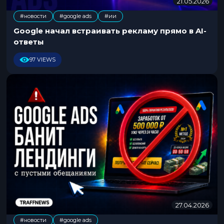
21.05.2026
2
1
#новости
#google ads
#ии
.
,
0
Google начал встраивать рекламу прямо в AI-
5
ответы
.
2
97 VIEWS
0
2
6
27.04.2026
2
7
#новости
#google ads
.