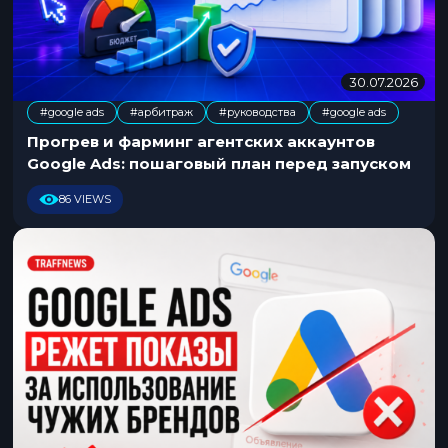
30.07.2026
3
0
#google ads
#арбитраж
#руководства
#google ads
.
,
,
0
Прогрев и фарминг агентских аккаунтов
7
Google Ads: пошаговый план перед запуском
.
2
86 VIEWS
0
2
6