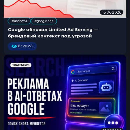
16.06.2026
1
6
#новости
#google ads
.
0
Google обновил Limited Ad Serving —
6
брендовый контекст под угрозой
.
2
107 VIEWS
0
2
6