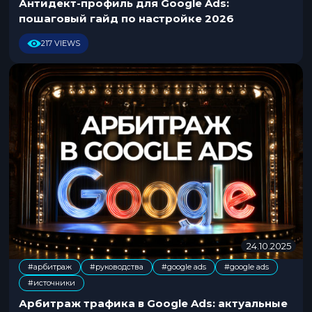
Антидект-профиль для Google Ads:
.
пошаговый гайд по настройке 2026
2
0
217 VIEWS
2
6
24.10.2025
2
6
#арбитраж
#руководства
#google ads
#google ads
.
,
,
,
#источники
0
2
Арбитраж трафика в Google Ads: актуальные
.