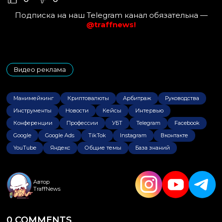
Подписка на наш Telegram канал обязательна —
@traffnews!
Видео реклама
Манимейкинг
Криптовалюты
Арбитраж
Руководства
Инструменты
Новости
Кейсы
Интервью
Конференции
Профессии
УБТ
Telegram
Facebook
Google
Google Ads
TikTok
Instagram
Вконтакте
YouTube
Яндекс
Общие темы
База знаний
Автор
TraffNews
0 COMMENTS