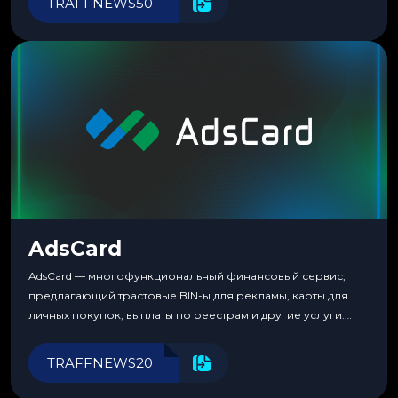
TRAFFNEWS50
пока тот не докажет обратное делом. LuckyCards — история
несколько другая. Сервис вырос из внутренней
потребности медиабаингового холдинга LuckyGroup. То...
AdsCard
AdsCard — многофункциональный финансовый сервис,
предлагающий трастовые BIN-ы для рекламы, карты для
личных покупок, выплаты по реестрам и другие услуги.
Прозрачные комиссии, поддержка криптовалют и удобные
инструменты для управления финансами.
TRAFFNEWS20