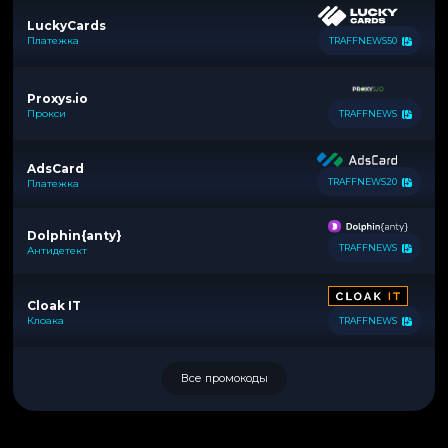
LuckyCards
Платежка
TRAFFNEWS50
Proxys.io
Прокси
TRAFFNEWS
AdsCard
TRAFFNEWS20
Платежка
Dolphin{anty}
TRAFFNEWS
Антидетект
Cloak IT
Клоака
TRAFFNEWS
Все промокоды