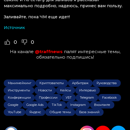
максимально подробно, надеюсь, принес вам пользу.
Заливайте, пока ЧМ еще идет!
Источник
0
0
На канале
@traffnews
палят интересные темы,
обязательно подпишись!
Манимейкинг
Криптовалюты
Арбитраж
Руководства
Инструменты
Новости
Кейсы
Интервью
Конференции
Профессии
УБТ
Telegram
Facebook
Google
Google Ads
TikTok
Instagram
Вконтакте
YouTube
Яндекс
Общие темы
База знаний