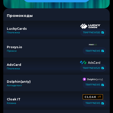
Промокоды
LuckyCards
Платежка
TRAFFNEWS50
Proxys.io
Прокси
TRAFFNEWS
AdsCard
TRAFFNEWS20
Платежка
Dolphin{anty}
TRAFFNEWS
Антидетект
Cloak IT
Клоака
TRAFFNEWS