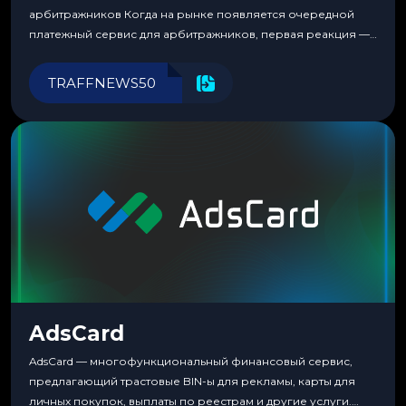
арбитражников Когда на рынке появляется очередной
платежный сервис для арбитражников, первая реакция —
скептицизм. Их уже было столько, что в какой-то момент
перестаешь воспринимать всерьез любой новый продукт,
TRAFFNEWS50
пока тот не докажет обратное делом. LuckyCards — история
несколько другая. Сервис вырос из внутренней
потребности медиабаингового холдинга LuckyGroup. То...
AdsCard
AdsCard — многофункциональный финансовый сервис,
предлагающий трастовые BIN-ы для рекламы, карты для
личных покупок, выплаты по реестрам и другие услуги.