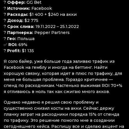
?
Оффер:
GG Bet
?
Источник:
Facebook
?
Расходы:
$1 400 + $240 на акки
?
Доход:
$2 775
?
Срок слива:
19.11.2022 – 25.1.2022
?
Партнерка:
Pepper Partners
?
Гео:
Польша
✅
ROI:
69%
?
Profit:
$1 135
Я соло байер, уже больше года заливаю трафик из
Facebook на гемблу и иногда на беттинг. Найти
хорошую связку, которая идет в плюс по трафику, для
меня не большая проблема. Гораздо критичнее —
спенд по расходникам. Частенько выжимая ROI 70+%
я отливаюсь в ноль так как сжигаю много акков.
Однако недавно я решил свою проблему и
существенно снизил косты на акки. Сейчас держу
планку затрат на расходники порядка 15% от спенда
по трафику. Это решение помогло мне в создании
сегодняшнего кейса. Распишу все и сделаю акцент на