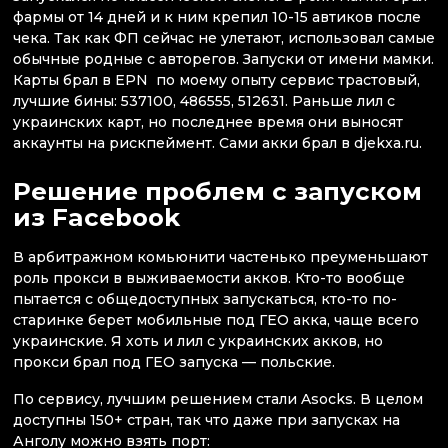
фармы от 14 дней и к ним крепил 10-15 автиков после
чека. Так как ФП сейчас не улетают, использовал самые
обычные родные с авторегов. Запуски от имени мамки.
Карты брал в EPN по моему опыту сервис трастовый,
лучшие бины: 537100, 486555, 512631. Раньше лил с
украинских карт, но последнее время они выносят
аккаунты на рискпеймент. Сами акки брал в djekxa.ru.
Решение проблем с запуском
из Facebook
В арбитражном комьюнити частенько преуменьшают
роль прокси в выживаемости акков. Кто-то вообще
пытается с общедоступных запускаться, кто-то по-
старинке берет мобильные под ГЕО акка, чаще всего
украинские. Я хоть и лил с украинских акков, но
прокси брал под ГЕО запуска — польские.
По сервису, лучшим решением стали Asocks. В целом
доступны 150+ стран, так что даже при запусках на
Анголу можно взять порт: