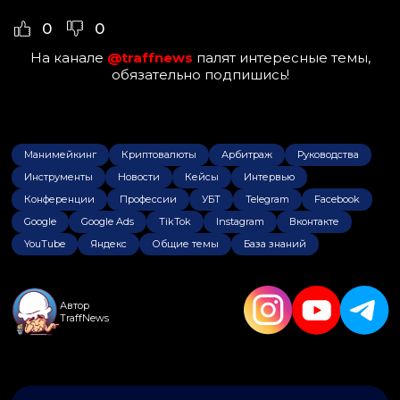
0
0
На канале
@traffnews
палят интересные темы,
обязательно подпишись!
Манимейкинг
Криптовалюты
Арбитраж
Руководства
Инструменты
Новости
Кейсы
Интервью
Конференции
Профессии
УБТ
Telegram
Facebook
Google
Google Ads
TikTok
Instagram
Вконтакте
YouTube
Яндекс
Общие темы
База знаний
Автор
TraffNews