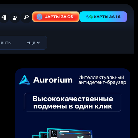
менты
Еще