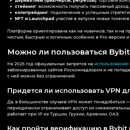
деривативы (фьючерсы, perpetual)
: торговля кон
стейкинг
: возможность получать пассивный доход,
копитрейдинг
: подключение к успешным стратеги
NFT и Launchpad
: участие в запуске новых токенов
Платформа ориентирована как на новичков, так и на 
чистым, быстрым и логичным, особенно в Pro-версии 
Можно ли пользоваться Bybit
На 2025 год официальных запретов на
использование 
заблокированных сайтов Роскомнадзором и не попадает
с ней можно без ограничений.
Придется ли использовать VPN д
Да, в большинстве случаев VPN может понадобиться — 
периодически ограничивает доступ из «нежелательных
работает при IP из Турции, Грузии, Армении, ОАЭ.
Как пройти верификацию в Bybit 