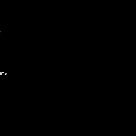
я
ать