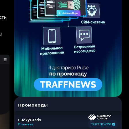
сти
и
Промокоды
LuckyCards
Платежка
TRAFFNEWS50