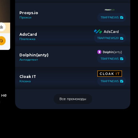
Proxys.io
Прокси
TRAFFNEWS
AdsCard
TRAFFNEWS20
Платежка
Dolphin{anty}
TRAFFNEWS
Антидетект
Cloak IT
Клоака
TRAFFNEWS
 не
Все промокоды
и