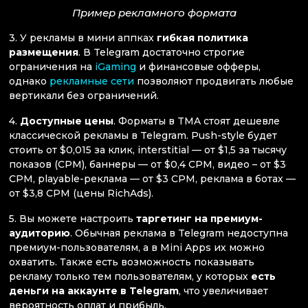
Пример рекламного формата
3. У рекламы в мини аппках
гибкая политика
размещения
. В Telegram достаточно строгие
ограничения на
iGaming
и финансовые офферы,
однако
рекламные сети
позволяют продвигать любые
вертикали без ограничений.
4.
Доступные цены
. Форматы в TMA стоят дешевле
классической рекламы в Telegram. Push-style будет
стоить от $0,015 за клик, interstitial — от $1,5 за тысячу
показов (CPM), баннеры — от $0,4 CPM, видео – от $3
CPM, playable-реклама — от $3 CPM, реклама в ботах —
от $3,8 CPM (цены RichAds).
5. Вы можете настроить
таргетинг на премиум-
аудиторию
. Обычная реклама в Telegram недоступна
премиум-пользователям, а в Mini Apps их можно
охватить. Также есть возможность показывать
рекламу только тем пользователям, у которых
есть
деньги на аккаунте в Telegram
, что увеличивает
вероятность оплат и прибыль.