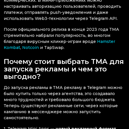
коммерческих. В мини-приложениях можно
настраивать авторизацию пользователей, проводить
платежи, отправлять push-уведомления и даже
использовать Web3-технологии через Telegram API.
После официального релиза в конце 2023 года TMA
стремительно набрали популярность, во многом
благодаря вирусным кликер-играм вроде
Hamster
Kombat
,
Notcoin
и TapSwap.
Почему стоит выбрать TMA для
запуска рекламы и чем это
выгодно?
До запуска рекламы в ТМА рекламу в Telegram можно
было купить только через агентства, это создавало
много трудностей и требовало большого бюджета.
Теперь существуют рекламные сети, через которые
кампанию в мессенджере можно запустить
самостоятельно.
1. Telegram Mini Apps —
новый рекламный формат
,