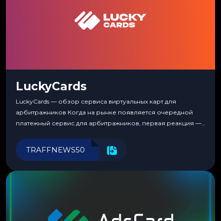
LuckyCards
LuckyCards — обзор сервиса виртуальных карт для
арбитражников Когда на рынке появляется очередной
платежный сервис для арбитражников, первая реакция —
скептицизм. Их уже было столько, что в какой-то момент
перестаешь воспринимать всерьез любой новый продукт,
TRAFFNEWS50
пока тот не докажет обратное делом. LuckyCards — история
несколько другая. Сервис вырос из внутренней
потребности медиабаингового холдинга LuckyGroup. То...