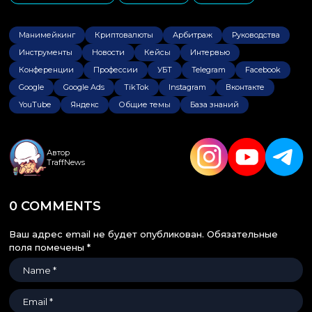
,
,
Манимейкинг
Криптовалюты
Арбитраж
Руководства
Инструменты
Новости
Кейсы
Интервью
Конференции
Профессии
УБТ
Telegram
Facebook
Google
Google Ads
TikTok
Instagram
Вконтакте
YouTube
Яндекс
Общие темы
База знаний
Автор
TraffNews
0 COMMENTS
Ваш адрес email не будет опубликован.
Обязательные
поля помечены
*