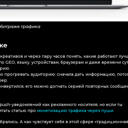
рбитраже трафика
аже
креативов и через пару часов понять, какие работают луч
по GEO, языку, устройствам, браузерам и даже времени сут
орию.
о прогревать аудиторию: сначала дать информацию, пото
фер.
сконвертился, его можно догнать серией повторных сообщ
ush-уведомлений как рекламного носителя, но если ты
итать статью про
монетизацию трафика через пуши
.
рались. А как чувствует себя в этой сфере «традиционная