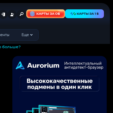
менты
Еще
ло больше?