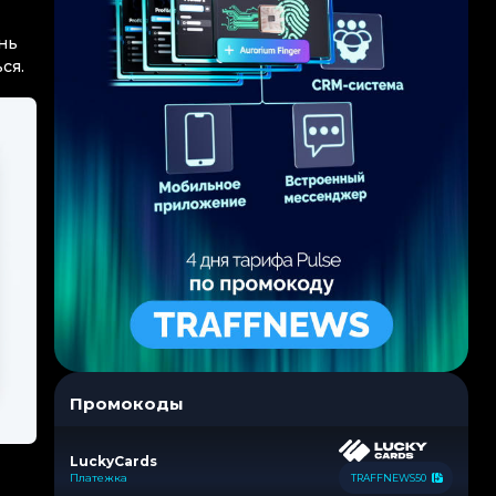
нь
ся.
Промокоды
LuckyCards
Платежка
TRAFFNEWS50