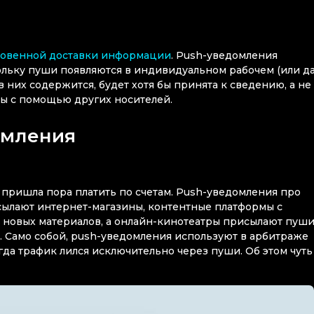
новенной доставки информации
. Push-уведомления
кольку пуши появляются в индивидуальном рабочем (или д
в них содержится, будет хотя бы принята к сведению, а не
мы с помощью других носителей.
домления
 пришла пора платить по счетам. Push-уведомления про
ылают интернет-магазины, контентные платформы с
новых материалов, а онлайн-кинотеатры присылают пуши
. Само собой, push-уведомления используют в арбитраже
да трафик лился исключительно через пуши. Об этом чуть