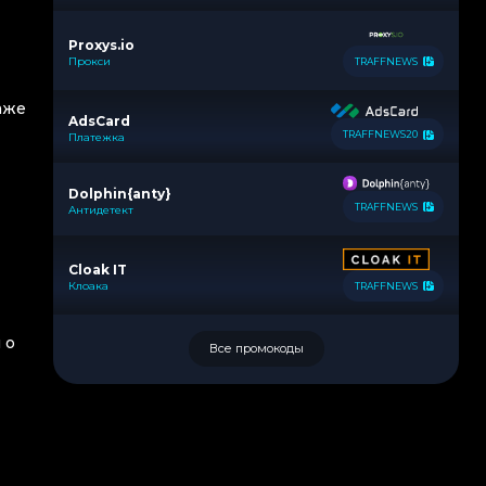
Proxys.io
Прокси
TRAFFNEWS
аже
AdsCard
TRAFFNEWS20
Платежка
Dolphin{anty}
TRAFFNEWS
Антидетект
Cloak IT
Клоака
TRAFFNEWS
 о
Все промокоды