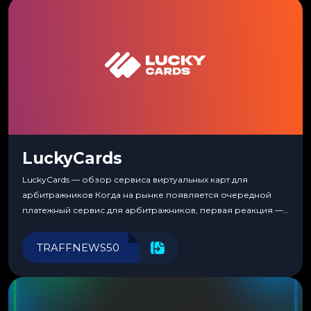
LuckyCards
LuckyCards — обзор сервиса виртуальных карт для
арбитражников Когда на рынке появляется очередной
платежный сервис для арбитражников, первая реакция —
скептицизм. Их уже было столько, что в какой-то момент
перестаешь воспринимать всерьез любой новый продукт,
TRAFFNEWS50
пока тот не докажет обратное делом. LuckyCards — история
несколько другая. Сервис вырос из внутренней
потребности медиабаингового холдинга LuckyGroup. То...