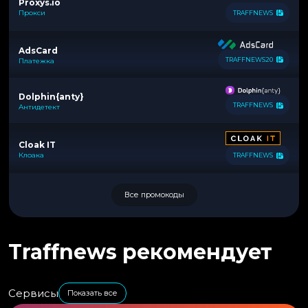
Proxys.io
Прокси
TRAFFNEWS
AdsCard
TRAFFNEWS20
Платежка
Dolphin{anty}
TRAFFNEWS
Антидетект
Cloak IT
Клоака
TRAFFNEWS
Все промокоды
Traffnews рекомендует
Сервисы
Показать все