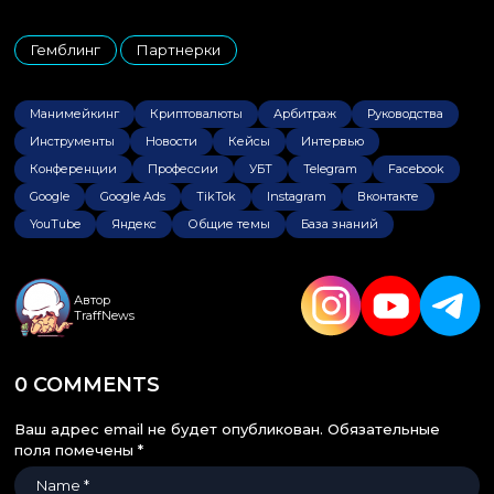
Гемблинг
Партнерки
,
Манимейкинг
Криптовалюты
Арбитраж
Руководства
Инструменты
Новости
Кейсы
Интервью
Конференции
Профессии
УБТ
Telegram
Facebook
Google
Google Ads
TikTok
Instagram
Вконтакте
YouTube
Яндекс
Общие темы
База знаний
Автор
TraffNews
0 COMMENTS
Ваш адрес email не будет опубликован.
Обязательные
поля помечены
*