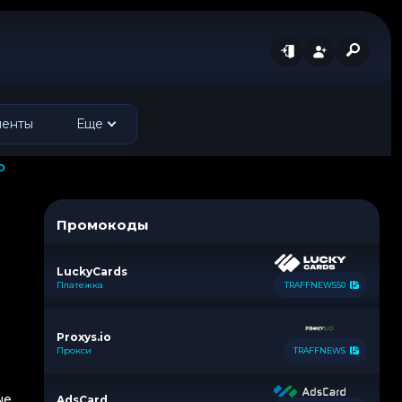
менты
Еще
b
Промокоды
LuckyCards
Платежка
TRAFFNEWS50
Proxys.io
Прокси
TRAFFNEWS
ые
AdsCard