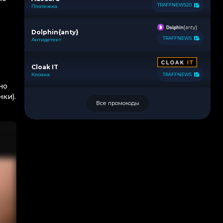
TRAFFNEWS20
Платежка
Dolphin{anty}
TRAFFNEWS
Антидетект
Cloak IT
Клоака
TRAFFNEWS
но
ки).
Все промокоды