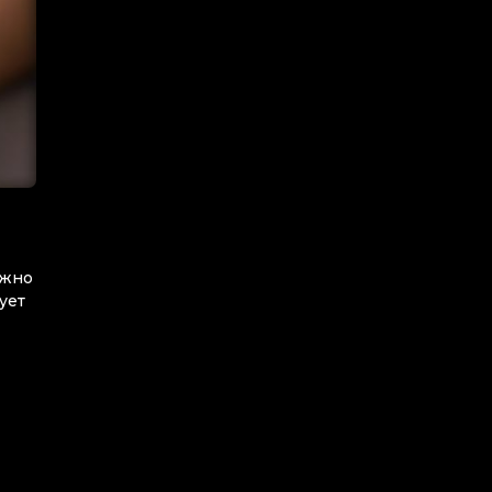
ожно
ует