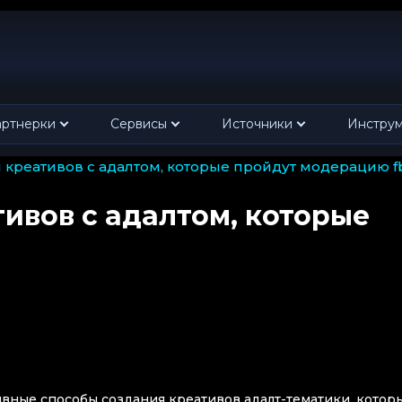
ртнерки
Сервисы
Источники
Инстру
я креативов с адалтом, которые пройдут модерацию f
тивов с адалтом, которые
вные способы создания креативов адалт-тематики, котор