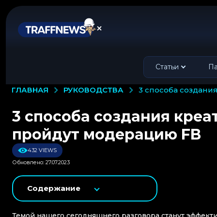
Статьи
Па
РУКОВОДСТВА
ГЛАВНАЯ
3 способа создани
3 способа создания креа
пройдут модерацию FB
432 VIEWS
Обновлено: 27.07.2023
Содержание
Темой нашего сегодняшнего разговора станут эффекти