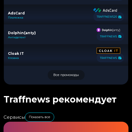
AdsCard
TRAFFNEWS20
Платежка
Dolphin{anty}
TRAFFNEWS
Антидетект
Cloak IT
Клоака
TRAFFNEWS
Все промокоды
Traffnews рекомендует
Сервисы
Показать все