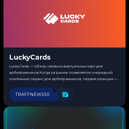
LuckyCards
LuckyCards — обзор сервиса виртуальных карт для
арбитражников Когда на рынке появляется очередной
платежный сервис для арбитражников, первая реакция —
скептицизм. Их уже было столько, что в какой-то момент
перестаешь воспринимать всерьез любой новый продукт,
TRAFFNEWS50
пока тот не докажет обратное делом. LuckyCards — история
несколько другая. Сервис вырос из внутренней
потребности медиабаингового холдинга LuckyGroup. То...