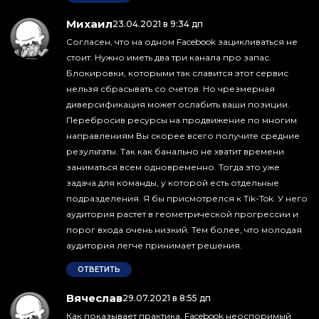
Михаил
:
23.04.2021 в 9:34 дп
Согласен, что на одном Facebook зацикливаться не
стоит. Нужно иметь два три канала про запас.
Блокировки, которыми так славится этот сервис
нельзя сбрасывать со счетов. Но чрезмерная
диверсификация может ослабить ваши позиции.
Перебросив ресурсы на продвижение по многим
направлениям Вы скорее всего получите средние
результаты. Так как банально не хватит времени
заниматься всем одновременно. Тогда это уже
задача для команды, у которой есть отдельные
подразделения. Я бы присмотрелся к Tik-Tok. У него
аудитория растет в геометрической прогрессии и
порог входа очень низкий. Тем более, что молодая
аудитория легче принимает решения.
ОТВЕТИТЬ
Вячеслав
:
29.07.2021 в 8:55 дп
Как показывает практика, Facebook неоспоримый