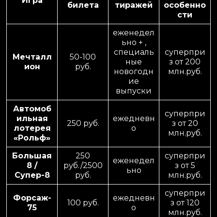
Игра
билета
тиражей
особенно
сти
еженедел
ьно + ,
специаль
суперпри
Мечталл
50-100
ные
з от 200
ион
руб.
новогодн
млн.руб.
ие
выпуски
Автомоб
суперпри
ильная
ежедневн
250 руб.
з от 20
лотерея
о
млн.руб.
«Рольф»
Большая
250
суперпри
еженедел
8 /
руб./2500
з от 5
ьно
Супер-8
руб.
млн.руб.
суперпри
Форсаж-
ежедневн
100 руб.
з от 120
75
о
млн.руб.