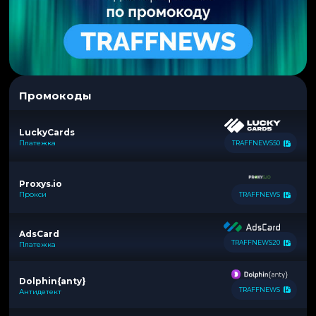
Промокоды
LuckyCards
Платежка
TRAFFNEWS50
Proxys.io
Прокси
TRAFFNEWS
AdsCard
TRAFFNEWS20
Платежка
Dolphin{anty}
TRAFFNEWS
Антидетект