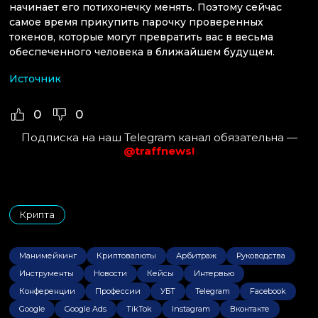
начинает его потихонечку менять. Поэтому сейчас
самое время прикупить парочку проверенных
токенов, которые могут превратить вас в весьма
обеспеченного человека в ближайшем будущем.
Источник
0
0
Подписка на наш Telegram канал обязательна —
@traffnews!
Крипта
Манимейкинг
Криптовалюты
Арбитраж
Руководства
Инструменты
Новости
Кейсы
Интервью
Конференции
Профессии
УБТ
Telegram
Facebook
Google
Google Ads
TikTok
Instagram
Вконтакте