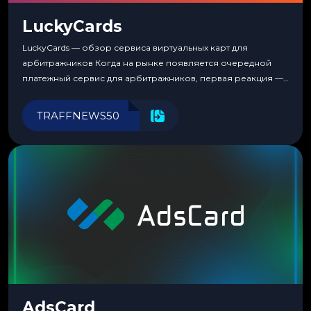
LuckyCards
LuckyCards — обзор сервиса виртуальных карт для
арбитражников Когда на рынке появляется очередной
платежный сервис для арбитражников, первая реакция —
скептицизм. Их уже было столько, что в какой-то момент
перестаешь воспринимать всерьез любой новый продукт,
TRAFFNEWS50
пока тот не докажет обратное делом. LuckyCards — история
несколько другая. Сервис вырос из внутренней
потребности медиабаингового холдинга LuckyGroup. То...
AdsCard