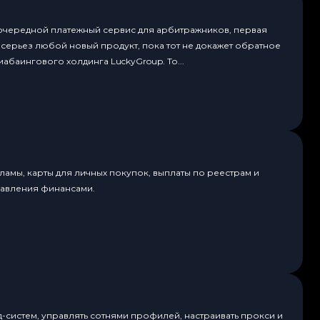
 очередной платежный сервис для арбитражников, первая
всерьез любой новый продукт, пока тот не докажет обратное
абаингового холдинга LuckyGroup. То...
амы, карты для личных покупок, выплаты по реестрам и
равления финансами.
д-систем, управлять сотнями профилей, настраивать прокси и