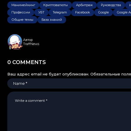
Манимейкинг
Криптовалюты
Арбитраж
Руководства
Профессии
УБТ
Telegram
Facebook
Google
Google A
Общие темы
База знаний
Автор
TraffNews
0 COMMENTS
Ваш адрес email не будет опубликован.
Обязательные пол