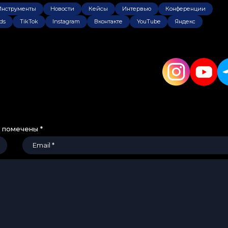
Инструменты
Новости
Кейсы
Интервью
Конференции
ds
TikTok
Instagram
Вконтакте
YouTube
Яндекс
я помечены
*