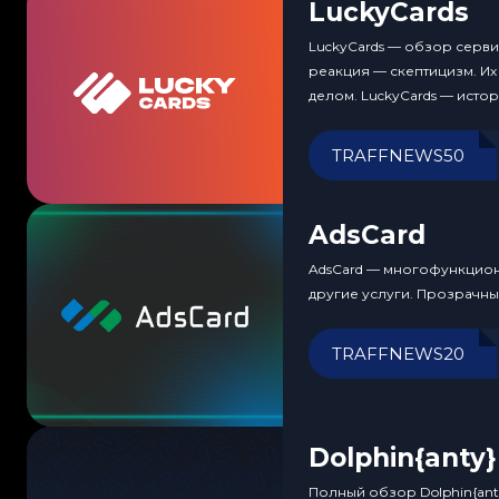
LuckyCards
LuckyCards — обзор серви
реакция — скептицизм. Их
делом. LuckyCards — исто
TRAFFNEWS50
AdsCard
AdsCard — многофункциона
другие услуги. Прозрачн
TRAFFNEWS20
Dolphin{anty}
Полный обзор Dolphin{ant