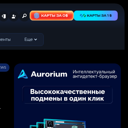
менты
Еще
IEWS
—