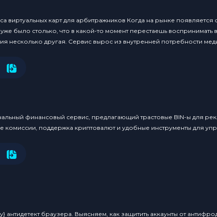
са виртуальных карт для арбитражников Когда на рынке появляется
 уже было столько, что в какой-то момент перестаешь воспринимать 
рия несколько другая. Сервис вырос из внутренней потребности меди
льный финансовый сервис, предлагающий трастовые BIN-ы для рекл
ые комиссии, поддержка криптовалют и удобные инструменты для уп
y} антидетект браузера. Выясняем, как защитить аккаунты от антифро