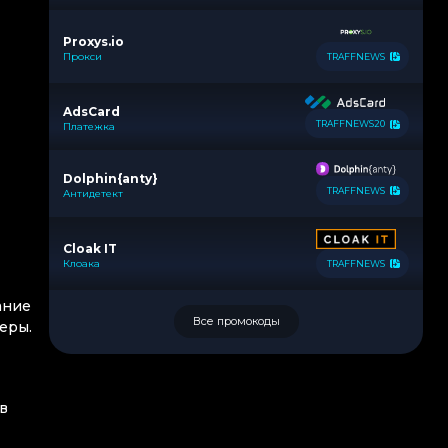
Proxys.io
Прокси
TRAFFNEWS
AdsCard
TRAFFNEWS20
Платежка
Dolphin{anty}
TRAFFNEWS
Антидетект
Cloak IT
Клоака
TRAFFNEWS
ание
Все промокоды
еры.
в