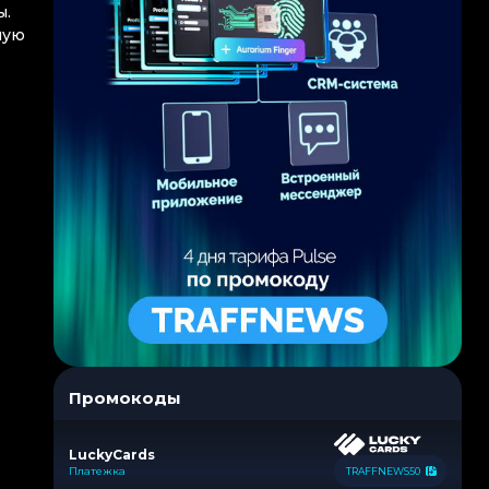
ы.
ную
Промокоды
LuckyCards
Платежка
TRAFFNEWS50