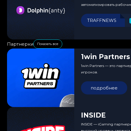
автоматизировать рабочи
TRAFFNEWS
Партнерки
Показать все
1win Partners
1win Partners — это парт
игроков.
подробнее
INSIDE
INSIDE — iGaming партнер
высокий уровень сервиса