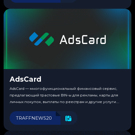
несколько другая. Сервис вырос из внутренней
потребности медиабаингового холдинга LuckyGroup. То...
AdsCard
AdsCard — многофункциональный финансовый сервис,
предлагающий трастовые BIN-ы для рекламы, карты для
личных покупок, выплаты по реестрам и другие услуги.
Прозрачные комиссии, поддержка криптовалют и удобные
инструменты для управления финансами.
TRAFFNEWS20