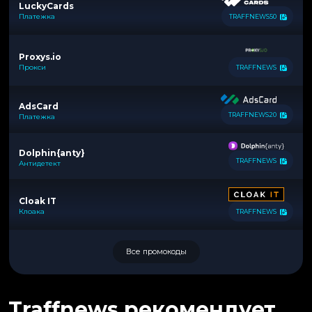
LuckyCards
Платежка
TRAFFNEWS50
Proxys.io
Прокси
TRAFFNEWS
AdsCard
TRAFFNEWS20
Платежка
Dolphin{anty}
TRAFFNEWS
Антидетект
Cloak IT
Клоака
TRAFFNEWS
Все промокоды
Traffnews рекомендует