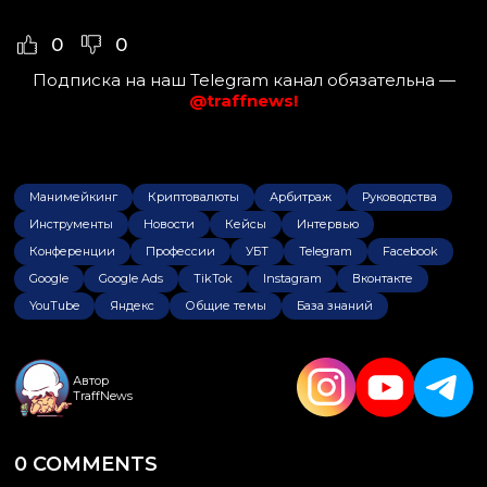
0
0
Подписка на наш Telegram канал обязательна —
@traffnews!
Манимейкинг
Криптовалюты
Арбитраж
Руководства
Инструменты
Новости
Кейсы
Интервью
Конференции
Профессии
УБТ
Telegram
Facebook
Google
Google Ads
TikTok
Instagram
Вконтакте
YouTube
Яндекс
Общие темы
База знаний
Автор
TraffNews
0 COMMENTS