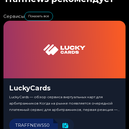
Сервисы
Показать все
LuckyCards
LuckyCards — обзор сервиса виртуальных карт для
арбитражников Когда на рынке появляется очередной
платежный сервис для арбитражников, первая реакция —
скептицизм. Их уже было столько, что в какой-то момент
перестаешь воспринимать всерьез любой новый продукт,
TRAFFNEWS50
пока тот не докажет обратное делом. LuckyCards — история