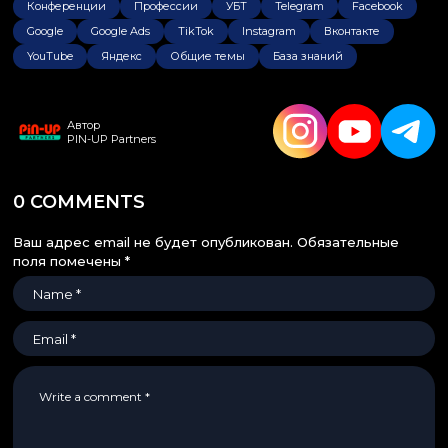
Конференции
Профессии
УБТ
Telegram
Facebook
Google
Google Ads
TikTok
Instagram
Вконтакте
YouTube
Яндекс
Общие темы
База знаний
Автор
PIN-UP Partners
0 COMMENTS
Ваш адрес email не будет опубликован.
Обязательные
поля помечены
*