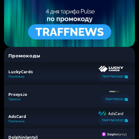
Промокоды
LuckyCards
Платежка
TRAFFNEWS50
Proxys.io
Прокси
TRAFFNEWS
AdsCard
TRAFFNEWS20
Платежка
Dolphin{anty}