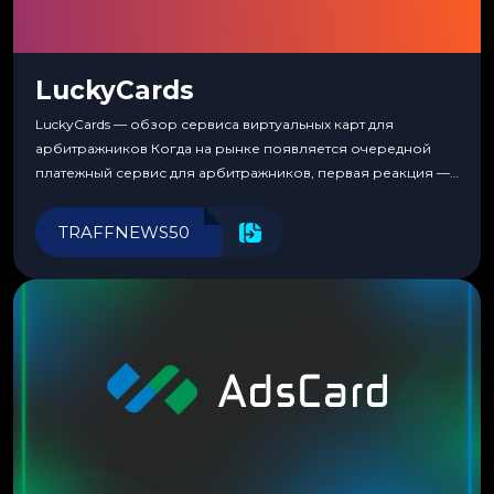
LuckyCards
LuckyCards — обзор сервиса виртуальных карт для
арбитражников Когда на рынке появляется очередной
платежный сервис для арбитражников, первая реакция —
скептицизм. Их уже было столько, что в какой-то момент
перестаешь воспринимать всерьез любой новый продукт,
TRAFFNEWS50
пока тот не докажет обратное делом. LuckyCards — история
несколько другая. Сервис вырос из внутренней
потребности медиабаингового холдинга LuckyGroup. То...