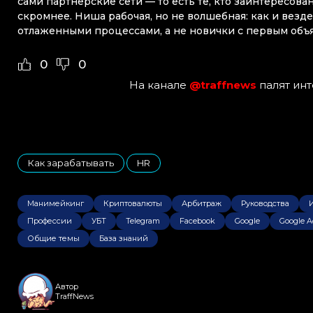
сами партнерские сети — то есть те, кто заинтересов
скромнее. Ниша рабочая, но не волшебная: как и везд
отлаженными процессами, а не новички с первым объ
0
0
На канале
@traffnews
палят ин
Как зарабатывать
HR
,
Манимейкинг
Криптовалюты
Арбитраж
Руководства
Профессии
УБТ
Telegram
Facebook
Google
Google A
Общие темы
База знаний
Автор
TraffNews