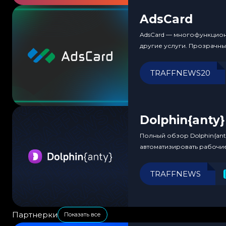
AdsCard
AdsCard — многофункциона
другие услуги. Прозрачн
TRAFFNEWS20
Dolphin{anty}
Полный обзор Dolphin{ant
автоматизировать рабочи
TRAFFNEWS
Партнерки
Показать все