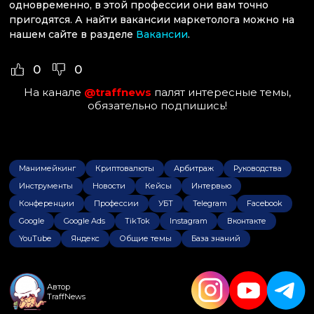
одновременно, в этой профессии они вам точно
пригодятся. А найти вакансии маркетолога можно на
нашем сайте в разделе
Вакансии
.
0
0
На канале
@traffnews
палят интересные темы,
обязательно подпишись!
Манимейкинг
Криптовалюты
Арбитраж
Руководства
Инструменты
Новости
Кейсы
Интервью
Конференции
Профессии
УБТ
Telegram
Facebook
Google
Google Ads
TikTok
Instagram
Вконтакте
YouTube
Яндекс
Общие темы
База знаний
Автор
TraffNews