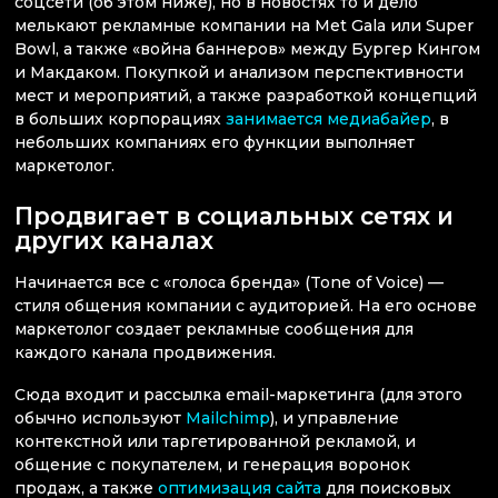
соцсети (об этом ниже), но в новостях то и дело
мелькают рекламные компании на Met Gala или Super
Bowl, а также «война баннеров» между Бургер Кингом
и Макдаком. Покупкой и анализом перспективности
мест и мероприятий, а также разработкой концепций
в больших корпорациях
занимается медиабайер
, в
небольших компаниях его функции выполняет
маркетолог.
Продвигает в социальных сетях и
других каналах
Начинается все с «голоса бренда» (Tone of Voice) —
стиля общения компании с аудиторией. На его основе
маркетолог создает рекламные сообщения для
каждого канала продвижения.
Сюда входит и рассылка email-маркетинга (для этого
обычно используют
Mailchimp
), и управление
контекстной или таргетированной рекламой, и
общение с покупателем, и генерация воронок
продаж, а также
оптимизация сайта
для поисковых