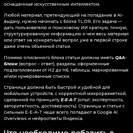
оснащенные искусственным интеллектом.
Любой материал, претендующий на попадание в AI-
выдачу, нужно начинать с блока TL;DR. Его задача —
дать пользователю и поисковому ИИ краткую, точную,
структурированную информацию о чем весь материал
или ответ на конкретный вопрос уже в первой строке
даже очень объемной статьи.
Помимо описанного блока статьи должны иметь
Q&A-
блоки
(вопрос – ответ), разделы, оформленные
подзаголовками от H2 до H6, таблицы, маркированные
и/или нумерованные списки.
Страница должна быть быстрой и удобной для
мобильных устройств, с корректной микроразметкой,
сделанной по принципу
E-E-A-T
(опыт, экспертность,
авторитетность, достоверность). Страницы и статьи с
сильным E-E-A-T чаще всего попадают в Google AI
Overviews и нейроответы Яндекса.
Что необходимо добавить в