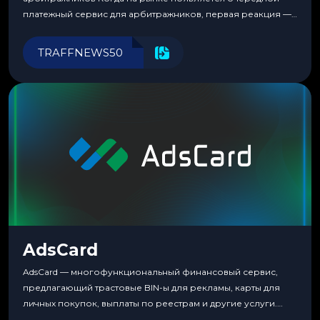
платежный сервис для арбитражников, первая реакция —
скептицизм. Их уже было столько, что в какой-то момент
перестаешь воспринимать всерьез любой новый продукт,
TRAFFNEWS50
пока тот не докажет обратное делом. LuckyCards — история
несколько другая. Сервис вырос из внутренней
потребности медиабаингового холдинга LuckyGroup. То...
AdsCard
AdsCard — многофункциональный финансовый сервис,
предлагающий трастовые BIN-ы для рекламы, карты для
личных покупок, выплаты по реестрам и другие услуги.
Прозрачные комиссии, поддержка криптовалют и удобные