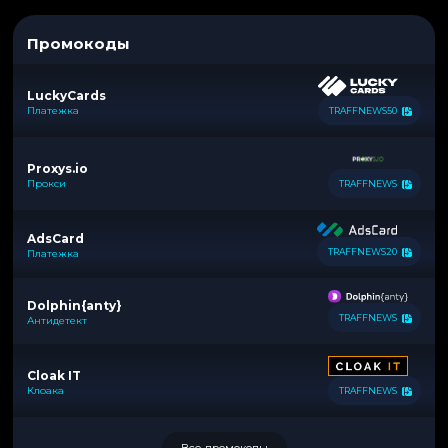
Промокоды
LuckyCards
Платежка
TRAFFNEWS50
Proxys.io
Прокси
TRAFFNEWS
AdsCard
TRAFFNEWS20
Платежка
Dolphin{anty}
TRAFFNEWS
Антидетект
Cloak IT
Клоака
TRAFFNEWS