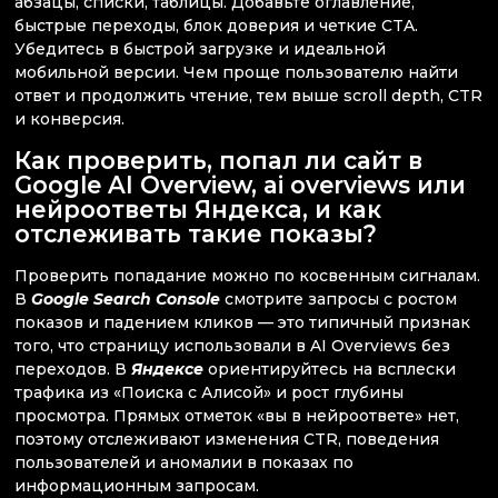
абзацы, списки, таблицы. Добавьте оглавление,
быстрые переходы, блок доверия и четкие CTA.
Убедитесь в быстрой загрузке и идеальной
мобильной версии. Чем проще пользователю найти
ответ и продолжить чтение, тем выше scroll depth, CTR
и конверсия.
Как проверить, попал ли сайт в
Google AI Overview, ai overviews или
нейроответы Яндекса, и как
отслеживать такие показы?
Проверить попадание можно по косвенным сигналам.
В
Google Search Console
смотрите запросы с ростом
показов и падением кликов — это типичный признак
того, что страницу использовали в AI Overviews без
переходов. В
Яндексе
ориентируйтесь на всплески
трафика из «Поиска с Алисой» и рост глубины
просмотра. Прямых отметок «вы в нейроответе» нет,
поэтому отслеживают изменения CTR, поведения
пользователей и аномалии в показах по
информационным запросам.