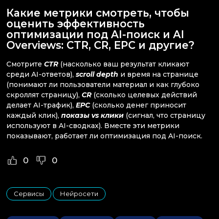
Какие метрики смотреть, чтобы
оценить эффективность
оптимизации под AI-поиск и AI
Overviews: CTR, CR, EPC и другие?
Смотрите
CTR
(насколько ваш результат кликают
среди AI-ответов),
scroll depth
и время на странице
(понимают ли пользователи материал и как глубоко
скроллят страницу),
CR
(сколько целевых действий
делает AI-трафик),
EPC
(сколько денег приносит
каждый клик),
показы vs клики
(сигнал, что страницу
используют в AI-сводках). Вместе эти метрики
показывают, работает ли оптимизация под AI-поиск.
0
0
Сервисы
Нейросети
,