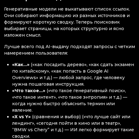
Генеративные модели не выкатывают список ссылок.
Они собирают информацию из разных источников и
формируют короткую сводку. Теперь поисковик
выбирает страницы, на которых структурно и ясно
изложен смысл.
Лучше всего под AI-выдачу подходят запросы с четким
намерением пользователя:
«Как…»
(«как посадить дерево», «как сдать экзамен
по китайскому», «как попасть в Google AI
Overviews» и т.д.) — любой запрос, где человеку
нужна пошаговая инструкция.
«Что такое…»
(«что такое генеративный поиск»,
«что такое интент», «что такое энтропия» и т.д.) —
когда нужно быстро объяснить термин или
явление.
«X vs Y»
(сравнения и выбор) («что лучше сайт или
лендинг», «сегодня пойти в кино или в театр»,
“BMW vs Сhery” и т.д.) — ИИ легко формирует такие
сводки.