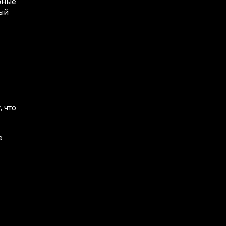
зные
ный
 что
е