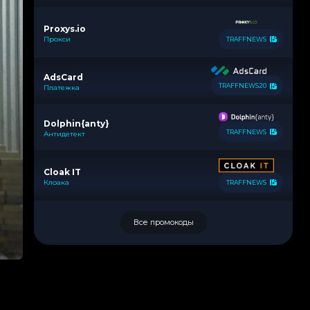
Proxys.io
Прокси
TRAFFNEWS
AdsCard
TRAFFNEWS20
Платежка
Dolphin{anty}
TRAFFNEWS
Антидетект
Cloak IT
Клоака
TRAFFNEWS
Все промокоды