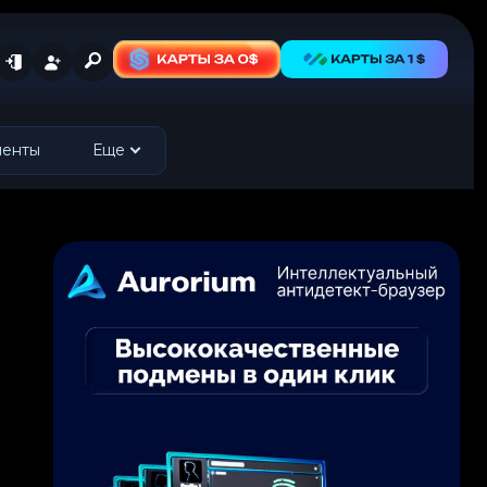
менты
Еще