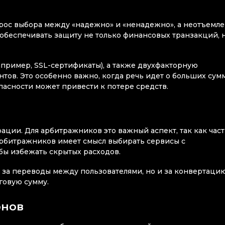
прос выбора между «надежно» и «ненадежно», а неотъемл
беспечивать защиту не только финансовых транзакций, 
ример, SSL-сертификаты), а также двухфакторную
ов. Это особенно важно, когда речь идет о больших сум
пасности может привести к потере средств.
ции. Для арбитражников это важный аспект, так как час
арбитражников имеет смысл выбирать сервисы с
ы избежать скрытых расходов.
о за переводы между пользователями, но и за конвертаци
говую сумму.
онов