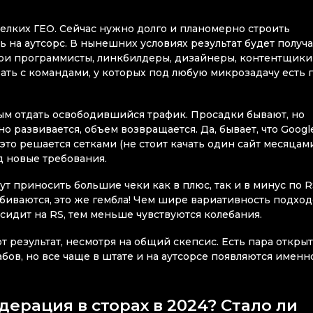
елких ГЕО. Сейчас нужно долго и планомерно строить
ть на аутсорс. В нынешних условиях результат будет получ
вои программисты, линкбилдеры, дизайнеры, контентщики
ть с командами, у которых под любую микрозадачу есть п
ым отдать освободившийся трафик. Просадки бывают, но
но развивается, объем возвращается. Да, бывает, что Googl
 это решается сетками (не стоит качать один сайт месяцам
д новые требования.
т приносить большие чеки как в плюс, так и в минус по R
биваются, это же гембла! Чем шире вариативность подход
сидит на RS, тем меньше чувствуются колебания.
результат, несмотря на общий скепсис. Есть пара открыт
ов, но все чаще в штате и на аутсорсе появляются именн
ерация в сторах в 2024? Стало ли