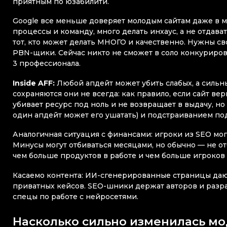
приятным по юзабилити.
Google все меньше доверяет молодым сайтам даже в м
процессы и команду, много делать инхаус, а не отдава
тот, кто может делать МНОГО и качественно. Нужны с
PBN-щики. Сейчас никто не сможет в соло конкурирова
3 профессионала.
Inside AFF:
Любой апдейт может убить слабых, а сильн
сохраняются они не всегда: как правило, если сайт вер
убивает ресурс под ноль и не возвращает в выдачу, но
один апдейт может его ушатать) и подстраиванием по
Аналогичная ситуация с финансами: игроки из SEO могу
Минусы могут отбиваться месяцами, но обычно — не от
чем больше продуктов в работе и чем больше игроков 
Касаемо контента: ИИ-сгенерированные страницы дают 
приватных кейсов. SEO-шники держат авторов и разраб
спецы по работе с нейросетями.
Насколько сильно изменилась мод