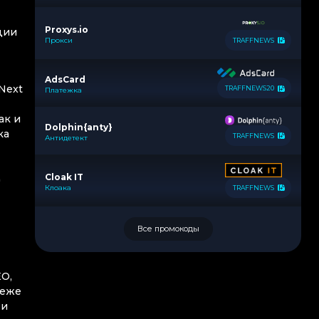
Proxys.io
ции
Прокси
TRAFFNEWS
AdsCard
 Next
TRAFFNEWS20
Платежка
ак и
Dolphin{anty}
ка
TRAFFNEWS
Антидетект
д
Cloak IT
Клоака
TRAFFNEWS
Все промокоды
EO,
реже
 и