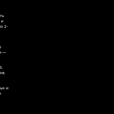
ать
 и
о 2-
e
и —
S.
ов,
ых и
о