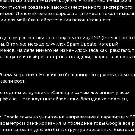
левантным контентом столкнулись с падением позиций в
точиться на создании высококачественного, экспертного
итмов. Дополнительно возросла значимость тех.оптимиза
ации для мобайла и обеспечения положительного
где нам рассказали про новую метрику INP (Interaction to
оры. В том же месяце случился Spam Update, который
енов. На деле ничего не изменилось (все как работало, т
, августе и ноябре, которые выглядели, скорее, как попыт
объемам трафика. Но к июлю большинство крупных коман
азали рост.
тся одним из лучших в iGaming и самым желанным у всех
трафика — это крупные обзорники, брендовые проекты,
. Google точечно уничтожил направление с паразитным S
параметром ранжирования. В последние годы Google все 
ничный сателлит должен быть структурированным, быстрым