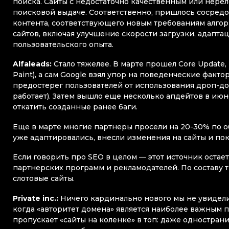
поиска. Cайты с недостаточно качественным или нере
поисковой выдаче. Соответственно, пришлось сосредо
контента, соответствующего новым требованиям алгор
сайтов, включая улучшение скорости загрузки, адапт
пользовательского опыта.
Alfaleads:
Стало тяжелее. В марте прошел Core Update, 
Paint), а сам Google взял упор на поведенческие факт
предостерег пользователей от использования дроп-дом
работает). Затем вышло еще несколько апдейтов в июне
откатить созданные ранее баги.
Еще в марте многие партнеры просели на 20-30% по 
уже адаптировались, внесли изменения на сайты и пок
Если говорить про SEO в целом — этот источник остае
партнерских программ и рекламодателей. По составу 
слотовые сайты.
Private inc.:
Ничего кардинально нового мы не увидели
когда «авторитет домена» является наиболее важным 
пропускает «сайты на коленке» в топ: даже одностра