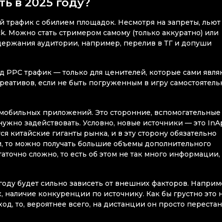
ь в 2025 году?
 трафик с обилием площадок. Несмотря на запреты, льют
ck. Можно стать стримером самому (только аккуратно) или
держания аудитории, например, перелив в ТГ и допуши
д PPC трафик — только для ценителей, которые сами явля
реативов, если не быть погруженным в игру самостоятель
 мобильных приложений. Это сторонние, вспомогательные
нужно задействовать. Условно, новые источники — это InA
ся китайские гиганты рынка, и в эту сторону обязательно
ом, то можно получать большие объемы дополнительного
таточно сложно, то есть об этом не так много информации, 
 году будет сильно зависеть от внешних факторов. Наприм
 наличие конкуренции по источнику. Как бы грустно это 
ход, то, вероятнее всего, на дистанции он просто переста