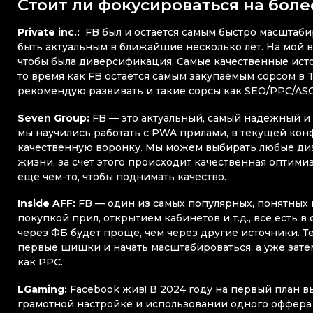
Стоит ли фокусироваться на боле
Private inc.:
FB был и остается самым быстро масштаби
быть актуальным в ближайшие несколько лет. На мой в
чтобы была диверсификация. Самые качественные источ
то время как FB остается самым закупаемым сорсом в Tie
рекомендую развивать и такие сорсы как SEO/PPC/AS
Seven Group:
FB —
это актуальный, самый надежный и
мы научились работать с PWA прилами, в текущей кон
качественную воронку. Мы можем выбирать любые диз
жизни, за счет этого происходит качественная оптими
еще чем-то, чтобы поднимать качество.
Inside AFF:
FB — один из самых популярных, понятных 
покупкой прил, открытием кабинетов и т.д., все есть в 
через ФБ будет проще, чем через другие источники. Т
первые шишки и начать масштабироваться, а уже затем
как PPC.
LGaming:
Facebook жив! В 2024 году на первый план 
грамотной настройке и использовании одного оффер