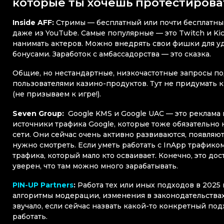
которые ты хочешь протестироват
Inside AFF:
Стримы — бесплатный или почти бесплатный
даже из YouTube. Самые популярные — это Twitch и Ki
нанимать актеров. Можно внедрять свои фишки для у
бонусами. Заработок с амбассадорства — это сказка.
Общие, но нестандартные, низкочастотные запросы по
пользователями казино-продуктов. Тут не придумать к
(не призываем к игре!).
Seven Group:
Google KMS и Google UAC — это реклама
источники трафика Google, которые тоже обязательно 
сети. Они сейчас очень активно развиваются, появляют
нужно смотреть. Если уметь работать с InApp трафик
трафика, который мало кто осваивает. Конечно, это дос
уверен, что там можно много зарабатывать.
PIN-UP Partners
:
Работа тех или иных подходов в 2025
алгоритмы модерации, изменения в законодательствах,
звучало, если сейчас назвать какой-то конкретный под
работать.