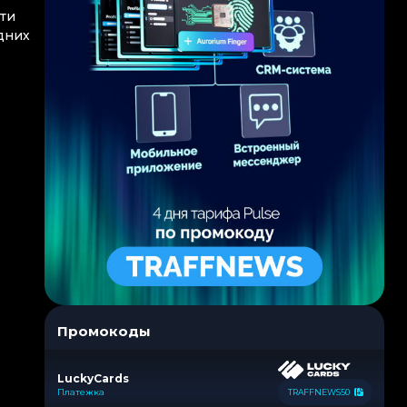
сти
дних
Промокоды
LuckyCards
Платежка
TRAFFNEWS50