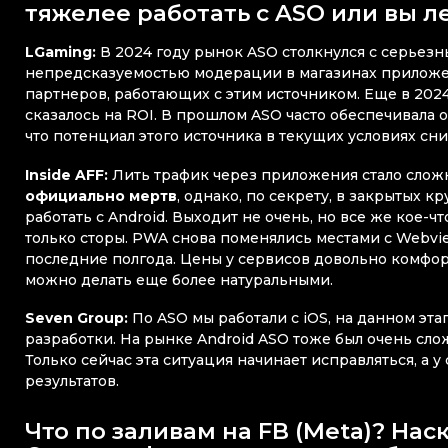
тяжелее работать с ASO или вы л
LGaming:
В 2024 году рынок ASO столкнулся с серьез
непредсказуемостью модерации в магазинах приложе
партнеров, работающих с этим источником. Еще в 2024
сказалось на ROI. В прошлом ASO часто обеспечивала о
что потенциал этого источника в текущих условиях сни
Inside AFF:
Лить трафик через приложения стало слож
официально мертв
, однако, по секрету, в закрытых 
работать с Android. Выходит не очень, но все же кое-ч
только сторы. PWA снова поменялись местами с Webvie
последние полгода. Цены у сервисов довольно комфо
можно делать еще более натуральными.
Seven Group:
По ASO мы работали с iOS, на данном эта
разработки. На рынке Android ASO тоже был очень сл
Только сейчас эта ситуация начинает исправляться, а 
результатов.
Что по заливам на FB (Meta)? Нас