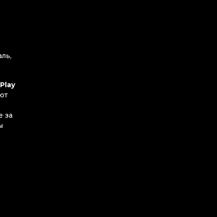
ль,
Play
ют
е за
ы