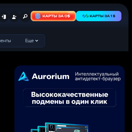
менты
Еще