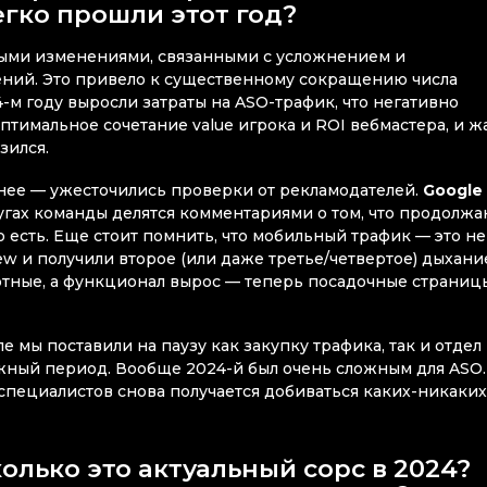
егко прошли этот год?
ными изменениями, связанными с усложнением и
ний. Это привело к существенному сокращению числа
-м году выросли затраты на ASO-трафик, что негативно
птимальное сочетание value игрока и ROI вебмастера, и жа
зился.
нее — ужесточились проверки от рекламодателей.
Google 
кругах команды делятся комментариями о том, что продолжа
то есть. Еще стоит помнить, что мобильный трафик — это не
w и получили второе (или даже третье/четвертое) дыхани
ртные, а функционал вырос — теперь посадочные страниц
пе мы поставили на паузу как закупку трафика, так и отдел
ожный период. Вообще 2024-й был очень сложным для ASO.
у специалистов снова получается добиваться каких-никаких
колько это актуальный сорс в 2024?