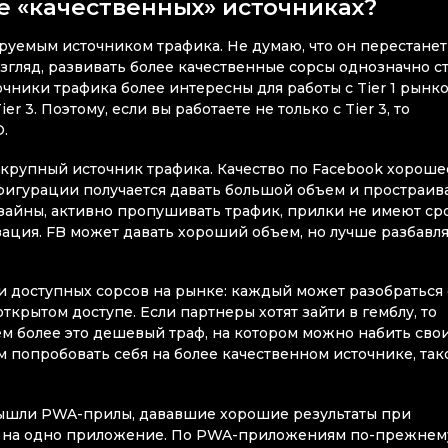
е «качественных» источниках?
руемым источником трафика. Не думаю, что он перестанет
згляд, развивать более качественные сорсы однозначно ст
ники трафика более интересны для работы с Tier 1 рынко
r 3. Поэтому, если вы работаете не только с Tier 3, то
O.
 крупный источник трафика. Качество по Facebook хороше
фигурации получается давать большой объем и простраив
айны, активно пропушивать трафик, прилки не имеют ср
зация. FB может давать хороший объем, но лучше разбавл
и доступных сорсов на рынке: каждый может разобраться 
открытом доступе. Если партнеры хотят зайти в гемблу, то
ем более это дешевый траф, на котором можно набить сво
 попробовать себя на более качественном источнике, так
вышли PWA-прилы, дававшие хорошие результаты при
а на одно приложение. По PWA-приложениям по-прежнем