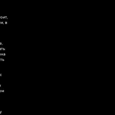
оит,
м, в
е,
ать
ока
ять
с
и
ом
у