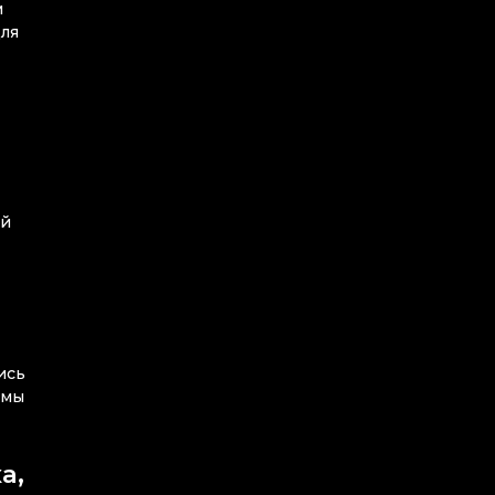
м
для
ый
ись
 мы
а,