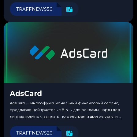
перестаешь воспринимать всерьез любой новый продукт,
TRAFFNEWS50
пока тот не докажет обратное делом. LuckyCards — история
несколько другая. Сервис вырос из внутренней
потребности медиабаингового холдинга LuckyGroup. То...
AdsCard
AdsCard — многофункциональный финансовый сервис,
предлагающий трастовые BIN-ы для рекламы, карты для
личных покупок, выплаты по реестрам и другие услуги.
Прозрачные комиссии, поддержка криптовалют и удобные
инструменты для управления финансами.
TRAFFNEWS20