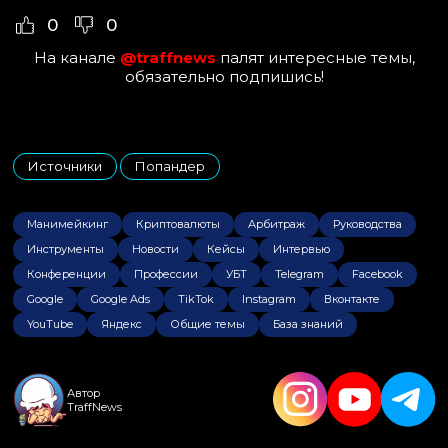
0
0
На канале
@traffnews
палят интересные темы,
обязательно подпишись!
Источники
Попандер
,
Манимейкинг
Криптовалюты
Арбитраж
Руководства
Инструменты
Новости
Кейсы
Интервью
Конференции
Профессии
УБТ
Telegram
Facebook
Google
Google Ads
TikTok
Instagram
Вконтакте
YouTube
Яндекс
Общие темы
База знаний
Автор
TraffNews