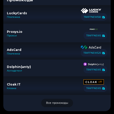
LuckyCards
Платежка
TRAFFNEWS50
Proxys.io
Прокси
TRAFFNEWS
AdsCard
TRAFFNEWS20
Платежка
Dolphin{anty}
TRAFFNEWS
Антидетект
Cloak IT
Клоака
TRAFFNEWS
Все промокоды