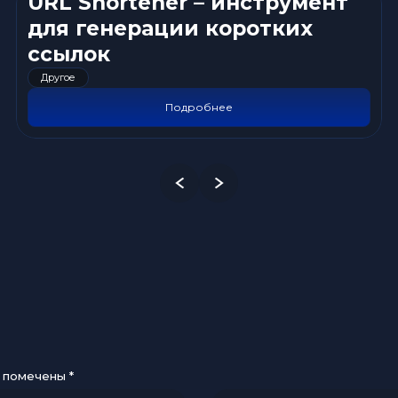
URL Shortener – инструмент
для генерации коротких
ссылок
Другое
Подробнее
я помечены
*