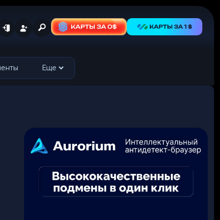
менты
Еще