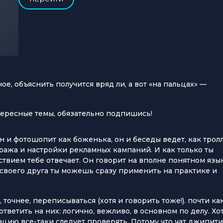
ое, объяснить получится вряд ли, а вот «на пальцах» —
тересные темы, обязательно подпишись!
Он и фотошопит как боженька, он и беседы ведет, как трол
тража и настройки рекламных кампаний. И как только ты
ствием тебе отвечает. Он говорит на вполне понятном язы
ы своего друга ты можешь сразу применить на практике и
 точнее, переписываться (хотя и говорить тоже!). почти как
тветить на них: логично, вежливо, в основном по делу. Хот
ию все-таки следует проверять. Потому что чат джипити