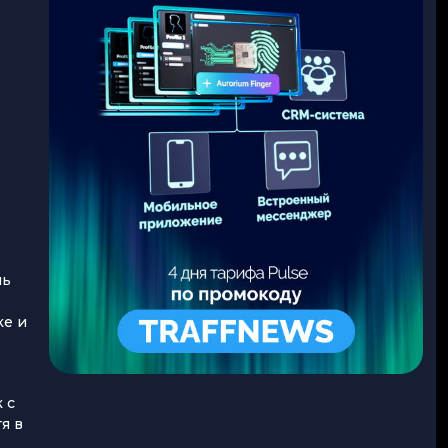
ль
ке и
 с
я в