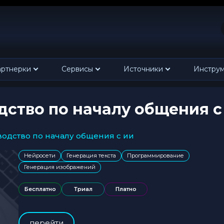
ртнерки
Сервисы
Источники
Инстру
одство по началу общения 
ководство по началу общения с ии
Нейросети
Генерация текста
Программирование
Генерация изображений
Бесплатно
Триал
Платно
перейти