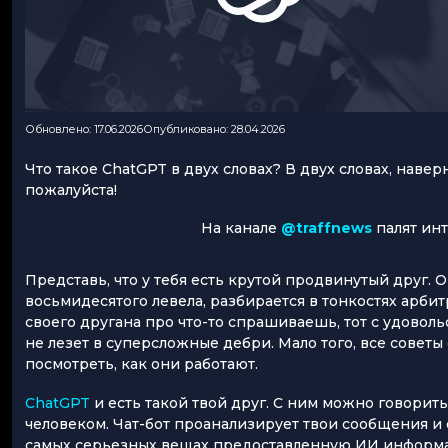
Обновлено: 17.06.2026
Опубликовано: 28.04.2026
Что такое ChatGPT в двух словах? В двух словах, наверн
пожалуйста!
На канале
@traffnews
палят ин
Представь, что у тебя есть крутой продвинутый друг. 
восьмидесятого левела, разбирается в тонкостях арби
своего другана про что-то спрашиваешь, тот с удоволь
не лезет в суперсложные дебри. Мало того, все совет
посмотреть, как они работают.
ChatGPT
и есть такой твой друг. С ним можно говорить,
человеком. Чат-бот проанализирует твои сообщения и о
самых серьезных вещах предоставленную ИИ информац