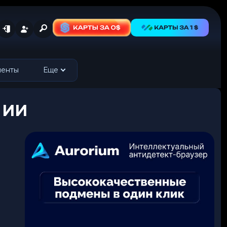
менты
Еще
с ИИ