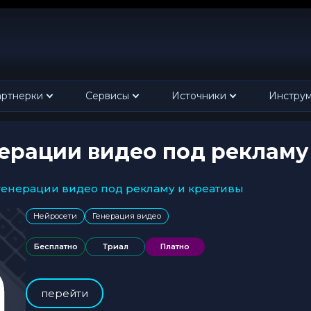
ртнерки
Сервисы
Источники
Инстру
нерации видео под рекламу
я генерации видео под рекламу и креативы
Нейросети
Генерация видео
Бесплатно
Триал
Платно
перейти