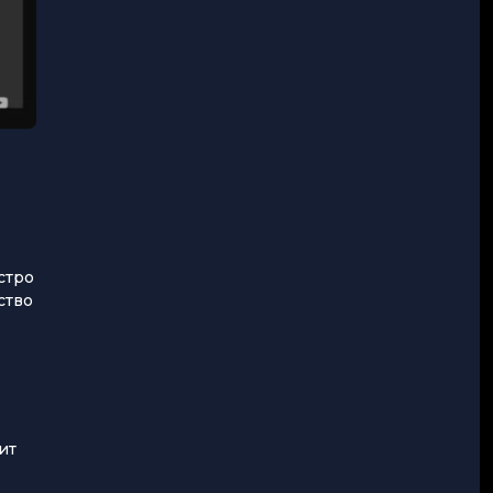
стро
ство
ит