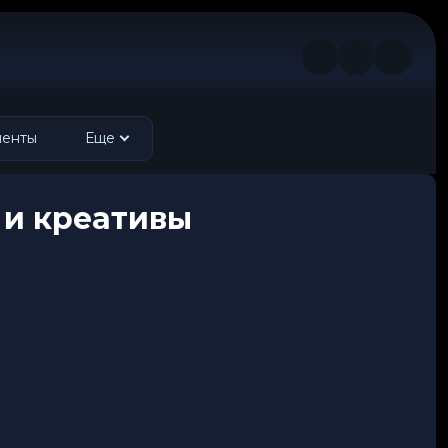
менты
Еще
 и креативы