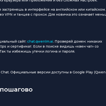
 из браузера или приложения и без сложных настроек.
е застрянешь в интерфейсе на английском или китайском.
 VPN и танцев с прокси. Для новичка это означает мень
циальный сайт:
chat.qwenlm.ai
. Проверяй домен: никаких
tps и сертификат. Если в поиске видишь «квен чат» со
ак ты избежишь утечки логина и пароля.
п
Chat. Официальные версии доступны в Google Play (Qwen
 пошагово