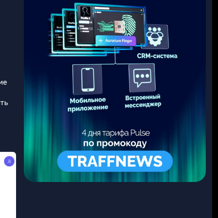
ие
ать