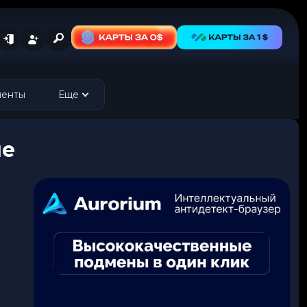
менты
Еще
ше