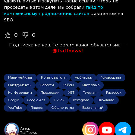
удалять битые и закупать новые ссылки. Чтобы не
проседать в этом деле, мы собрали
гайд по
комплексному продвижению сайтов
с акцентом на
SEO.
0
0
Подписка на наш Telegram канал обязательна —
@traffnews!
Манимейкинг
Криптовалюты
Арбитраж
Руководства
Инструменты
Новости
Кейсы
Интервью
Конференции
Профессии
УБТ
Telegram
Facebook
Google
Google Ads
TikTok
Instagram
Вконтакте
YouTube
Яндекс
Общие темы
База знаний
Автор
TraffNews