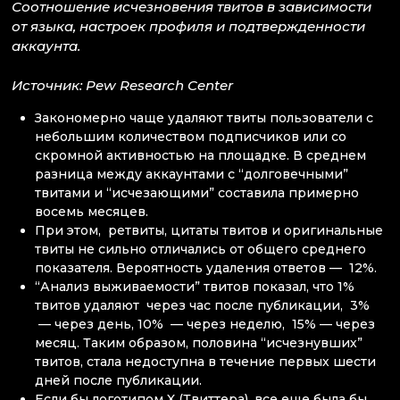
Соотношение исчезновения твитов в зависимости
от языка, настроек профиля и подтвержденности
аккаунта.
Источник: Pew Research Center
Закономерно чаще удаляют твиты пользователи с
небольшим количеством подписчиков или со
скромной активностью на площадке. В среднем
разница между аккаунтами с “долговечными”
твитами и “исчезающими” составила примерно
восемь месяцев.
При этом, ретвиты, цитаты твитов и оригинальные
твиты не сильно отличались от общего среднего
показателя. Вероятность удаления ответов — 12%.
“Анализ выживаемости” твитов показал, что 1%
твитов удаляют через час после публикации, 3%
— через день, 10% — через неделю, 15% — через
месяц. Таким образом, половина “исчезнувших”
твитов, стала недоступна в течение первых шести
дней после публикации.
Если бы логотипом X (Твиттера), все еще была бы