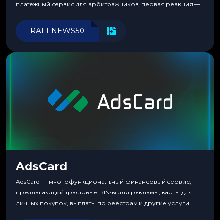
платежный сервис для арбитражников, первая реакция —
скептицизм. Их уже было столько, что в какой-то момент
перестаешь воспринимать всерьез любой новый продукт,
TRAFFNEWS50
пока тот не докажет обратное делом. LuckyCards — история
несколько другая. Сервис вырос из внутренней
потребности медиабаингового холдинга LuckyGroup. То...
AdsCard
AdsCard — многофункциональный финансовый сервис,
предлагающий трастовые BIN-ы для рекламы, карты для
личных покупок, выплаты по реестрам и другие услуги.
Прозрачные комиссии, поддержка криптовалют и удобные