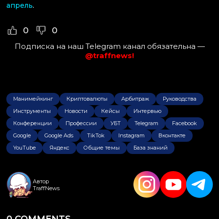
апрель
.
0
0
Подписка на наш Telegram канал обязательна —
@traffnews!
Манимейкинг
Криптовалюты
Арбитраж
Руководства
Инструменты
Новости
Кейсы
Интервью
Конференции
Профессии
УБТ
Telegram
Facebook
Google
Google Ads
TikTok
Instagram
Вконтакте
YouTube
Яндекс
Общие темы
База знаний
Автор
TraffNews