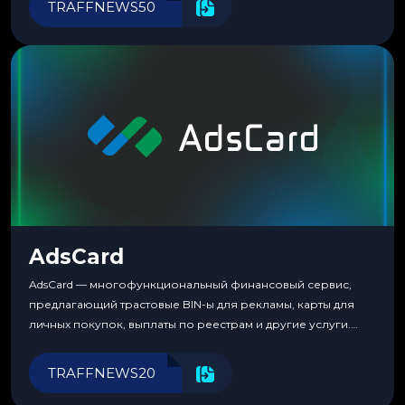
TRAFFNEWS50
пока тот не докажет обратное делом. LuckyCards — история
несколько другая. Сервис вырос из внутренней
потребности медиабаингового холдинга LuckyGroup. То...
AdsCard
AdsCard — многофункциональный финансовый сервис,
предлагающий трастовые BIN-ы для рекламы, карты для
личных покупок, выплаты по реестрам и другие услуги.
Прозрачные комиссии, поддержка криптовалют и удобные
инструменты для управления финансами.
TRAFFNEWS20