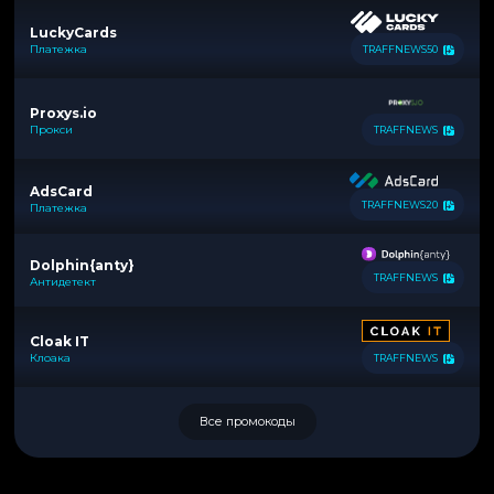
LuckyCards
Платежка
TRAFFNEWS50
Proxys.io
Прокси
TRAFFNEWS
AdsCard
TRAFFNEWS20
Платежка
Dolphin{anty}
TRAFFNEWS
Антидетект
Cloak IT
Клоака
TRAFFNEWS
Все промокоды