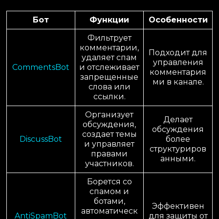
Бот
Функции
Особенности
Фильтрует
комментарии,
Подходит для
удаляет спам
управления
CommentsBot
и отслеживает
комментария
запрещенные
ми в канале.
слова или
ссылки.
Организует
Делает
обсуждения,
обсуждения
создает темы
DiscussBot
более
и управляет
структуриров
правами
анными.
участников.
Борется со
спамом и
ботами,
Эффективен
автоматическ
AntiSpamBot
для защиты от