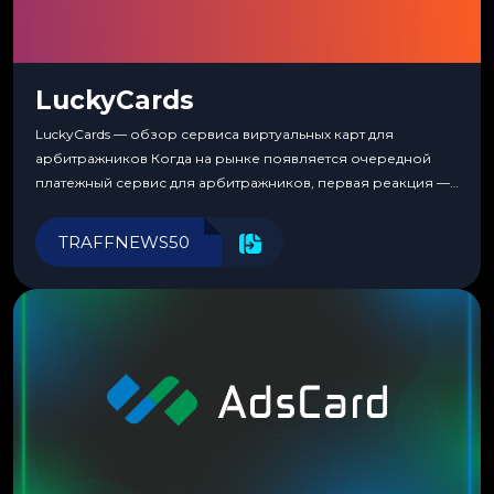
LuckyCards
LuckyCards — обзор сервиса виртуальных карт для
арбитражников Когда на рынке появляется очередной
платежный сервис для арбитражников, первая реакция —
скептицизм. Их уже было столько, что в какой-то момент
перестаешь воспринимать всерьез любой новый продукт,
TRAFFNEWS50
пока тот не докажет обратное делом. LuckyCards — история
несколько другая. Сервис вырос из внутренней
потребности медиабаингового холдинга LuckyGroup. То...