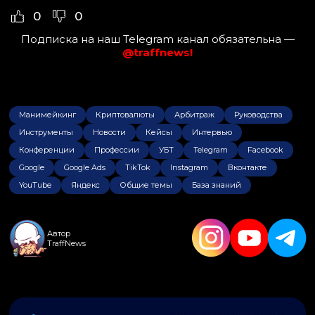
0
0
Подписка на наш Telegram канал обязательна —
@traffnews!
Манимейкинг
Криптовалюты
Арбитраж
Руководства
Инструменты
Новости
Кейсы
Интервью
Конференции
Профессии
УБТ
Telegram
Facebook
Google
Google Ads
TikTok
Instagram
Вконтакте
YouTube
Яндекс
Общие темы
База знаний
Автор
TraffNews