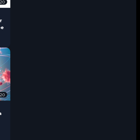
020
1
4
.
1
2
be
.
2
0
2
0
020
0
7
.
0
а
8
.
2
0