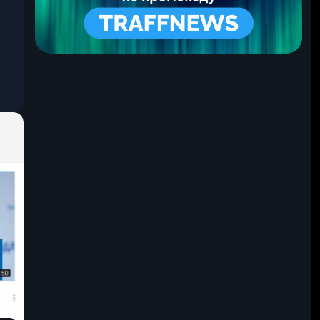
.
0
7
.
2
0
2
0