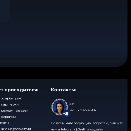
2
5
т пригодиться:
Контакты:
про арбитраж
Яна
 партнерки
SALES MANAGER
 рекламные сети
 сервисы
менты
По всем интересующим вопросам, пишите
шие мероприятия
нам в telegram
@traffnews_sales