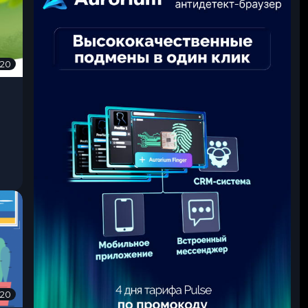
020
0
7
.
0
7
.
2
0
2
0
020
0
7