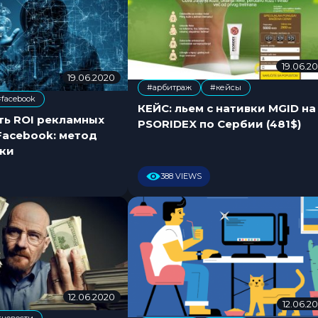
19.06.2
19.06.2020
2
#арбитраж
#кейсы
7
,
#facebook
.
КЕЙС: льем с нативки MGID на
0
ть ROI рекламных
PSORIDEX по Сербии (481$)
2
Facebook: метод
.
аки
2
0
388 VIEWS
2
4
12.06.2020
0
12.06.2
7