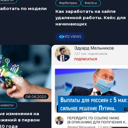
#новости
.
#арбитраж
#кейсы
,
0
работать по модели
Как заработать на хайпе
7
удаленной работы. Кейс для
.
начинающих
2
0
2
572 VIEWS
0
08.06.2020
0
7
#новости
.
0
ые изменения на
7
ожений в первом
.
20 года