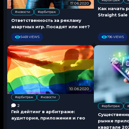
#арбитраж
17.06.2020
0
,
Как начать 
7
#новости
#арбитраж
.
Straight Sale
,
0
Ответственность за рекламу
8
азартных игр. Посадят или нет?
.
2
5469 VIEWS
796 VIEWS
0
2
5
10.06.2020
0
7
#арбитраж
#новости
.
,
0
2
#арбитраж
,
7
Гей дейтинг в арбитраже:
Существенн
.
аудитория, приложения и гео
рынке прил
2
квартале 20
0