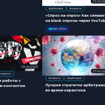
2
07.05.2
0
#арбитраж
#новости
2
,
0
«Спрос на опрос» Как сливают
на black опросы через YouTu
956 VIEWS
29.04.2020
0
7
27.04.2
#новости
.
#новости
#арбитраж
0
и работы с
,
7
Лучшие стратегии арбитраж
 контентом
.
во время карантина
2
0
2