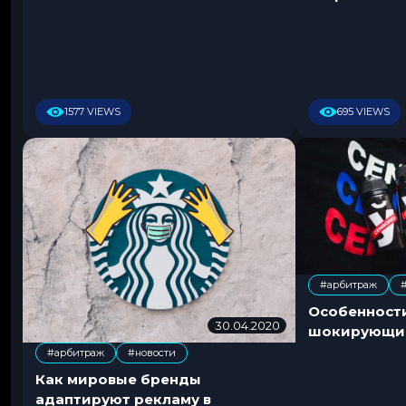
2
0
1577 VIEWS
695 VIEWS
#арбитраж
,
Особенност
30.04.2020
0
шокирующим
7
#арбитраж
#новости
.
,
0
Как мировые бренды
7
адаптируют рекламу в