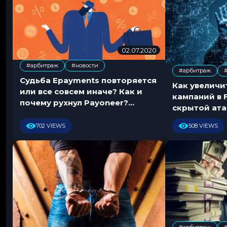
02.07.2020
0
7
#арбитраж
#новости
.
#арбитраж
,
,
0
Судьба Epayments повторяется
Как увеличи
7
или все совсем иначе? Как и
кампаний в 
.
почему рухнул Payoneer?
скрытой ат
2
Разбираем в деталях
0
702 VIEWS
508 VIEWS
2
0