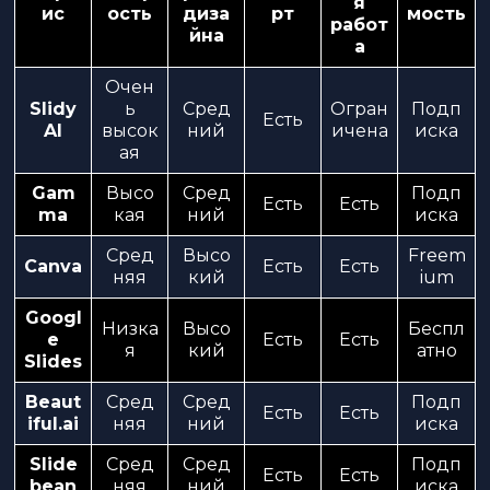
я
ис
ость
диза
рт
мость
работ
йна
а
Очен
Slidy
ь
Сред
Огран
Подп
Есть
AI
высок
ний
ичена
иска
ая
Gam
Высо
Сред
Подп
Есть
Есть
ma
кая
ний
иска
Сред
Высо
Freem
Canva
Есть
Есть
няя
кий
ium
Googl
Низка
Высо
Беспл
e
Есть
Есть
я
кий
атно
Slides
Beaut
Сред
Сред
Подп
Есть
Есть
iful.ai
няя
ний
иска
Slide
Сред
Сред
Подп
Есть
Есть
bean
няя
ний
иска