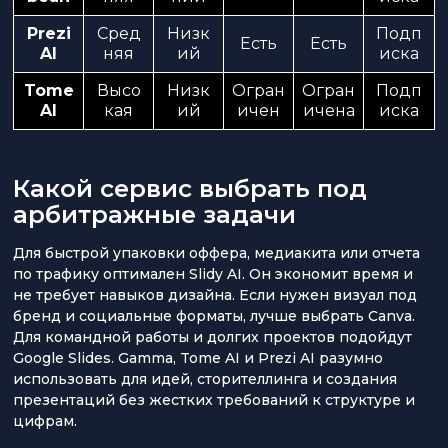
Prezi
Сред
Низк
Подп
Есть
Есть
AI
няя
ий
иска
Tome
Высо
Низк
Огран
Огран
Подп
AI
кая
ий
ичен
ичена
иска
Какой сервис выбрать под
арбитражные задачи
Для быстрой упаковки оффера, медиакита или отчета
по трафику оптимален Slidy AI. Он экономит время и
не требует навыков дизайна. Если нужен визуал под
бренд и социальные форматы, лучше выбрать Canva.
Для командной работы и долгих проектов подойдут
Google Slides. Gamma, Tome AI и Prezi AI разумно
использовать для идей, сторителлинга и создания
презентаций без жестких требований к структуре и
цифрам.