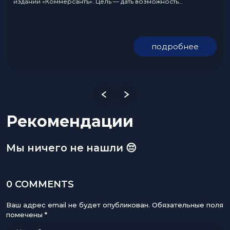
издании «Коммерсантъ». Цель — дать возможность
пользователям управлять ботом как с помощью текста, так и
с помощью голоса. Голосовой ввод в YandexGPT уже есть,
однако ИИ просто конвертируют один формат информации
подробнее
в другой, и...
Рекомендации
Мы ничего не нашли 😔
0 COMMENTS
Ваш адрес email не будет опубликован.
Обязательные поля
помечены
*