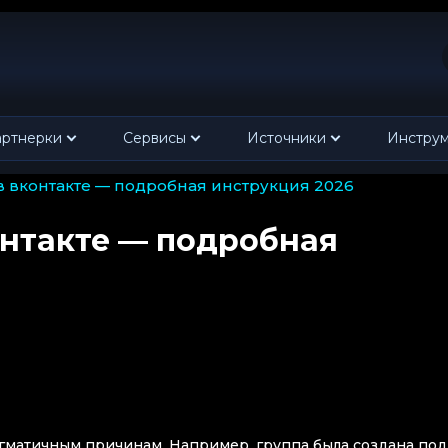
ртнерки
Сервисы
Источники
Инстру
 в вконтакте — подробная инструкция 2026
онтакте — подробная
агматичным причинам. Например, группа была создана под