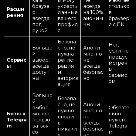
ка в
ы могут
Не
Работае
браузе
украсть
всегда
т только
Расши
р,
данные
на 100%
в
рения
всегда
вашего
аноним
браузер
под
профил
ны
е с ПК
рукой
я
Безопа
Нет,
Большо
сно, не
Анони
если не
й
нужна
мно, но
предус
Сервис
выбор,
регист
не
мотрен
ы
всегда
рация
всегда
ы
доступ
и
безопас
сервис
ны
авториз
но
ом
ация
Большо
Безопа
й
сно, не
Анони
выбор,
Обязате
нужно
мно, но
Боты в
можно
льно
вводит
не
Telegra
пользо
нужен
ь
всегда
m
ваться
Telegra
никаки
безопас
со
m
е
но